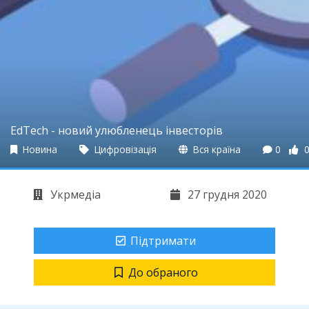
EdTech - новий улюбленець інвесторів
Новина
Цифровізація
Вся країна
0
Укрмедіа
27 грудня 2020
Підтримати
До обраного