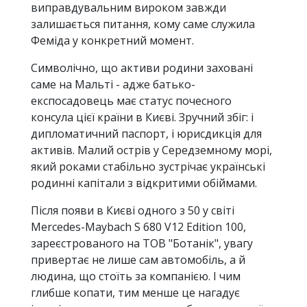
виправдувальним вироком завжди
залишається питання, кому саме служила
Феміда у конкретний момент.
Символічно, що активи родини заховані
саме на Мальті - адже батько-
експосадовець має статус почесного
консула цієї країни в Києві. Зручний збіг: і
дипломатичний паспорт, і юрисдикція для
активів. Малий острів у Середземному морі,
який роками стабільно зустрічає українські
родинні капітали з відкритими обіймами.
Після появи в Києві одного з 50 у світі
Mercedes-Maybach S 680 V12 Edition 100,
зареєстрованого на ТОВ "Ботанік", увагу
привертає не лише сам автомобіль, а й
людина, що стоїть за компанією. І чим
глибше копати, тим менше це нагадує