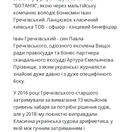
"БОТАНІК", якою через мальтійську
компанію володіє бізнесмен Іван
Гречківський. Ланцюжок класичний:
київська ТОВ - офшор - кінцевий бенефіціар.
Іван Гречківський - син Павла
Гречківського, одіозного ексчлена Вищої
ради правосуддя та бізнес-партнера
скандального екссудді Артура Ємельянова.
Прізвище, з яким українські журналісти
знайомі дуже давно і з дуже специфічного
боку.
У 2016 році Гречківського-старшого
затримували за вимагання 13 мільйонів
гривень хабаря за потрібні рішення судів,
але у 2018-му повністю виправдали.
Класична українська судова арифметика, у
якій між гучним затриманням і