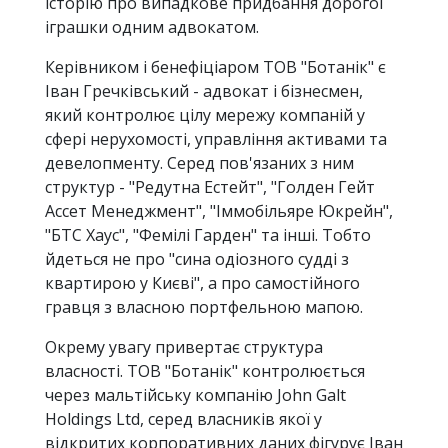
історію про випадкове придбання дорогої
іграшки одним адвокатом.
Керівником і бенефіціаром ТОВ "Ботанік" є
Іван Гречківський - адвокат і бізнесмен,
який контролює цілу мережу компаній у
сфері нерухомості, управління активами та
девелопменту. Серед пов'язаних з ним
структур - "Редутна Естейт", "Голден Гейт
Ассет Менеджмент", "Іммобільяре Юкрейн",
"БТС Хаус", "Фемілі Гарден" та інші. Тобто
йдеться не про "сина одіозного судді з
квартирою у Києві", а про самостійного
гравця з власною портфельною мапою.
Окрему увагу привертає структура
власності. ТОВ "Ботанік" контролюється
через мальтійську компанію John Galt
Holdings Ltd, серед власників якої у
відкритих корпоративних даних фігурує Іван