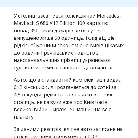
У столиці засвітився колекційний Mercedes-
Maybach S 680 V12 Edition 100 вартістю
понад 350 тисяч доларів, якого у світі
випущено лише 50 одиниць, і слід від цієї
рідкісної машини закономірно вивів цікавих
до родини Гречківських - одного з
найскандальніших прізвищ української
судової системи останнього десятиліття.
Авто, що в стандартній комплектації видає
612 кінських сил і розганяється до сотні за
4,5 секунди, рідкість навіть для світових
столиць, не кажучи вже про Київ часів
великої війни. Тираж - 50 машин на всю
планету.
За даними реєстрів, елітне авто записане на
столичну фірму з нерухомості ТОВ