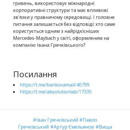
гривень, використовує міжнародні
корпоративні структури та має впливові
зв'язки у правничому середовищі. І головне
питання залишається без відповіді: хто саме
користується одним з найрідкісніших
Mercedes-Maybach у світі, оформленим на
компанію Івана Гречківського?
Посилання
https://t.me/bankovamail/40799
https://t.me/absolutionlab/17335
Іван Гречківський
Павло
Гречківський
Артур Ємельянов
Вища