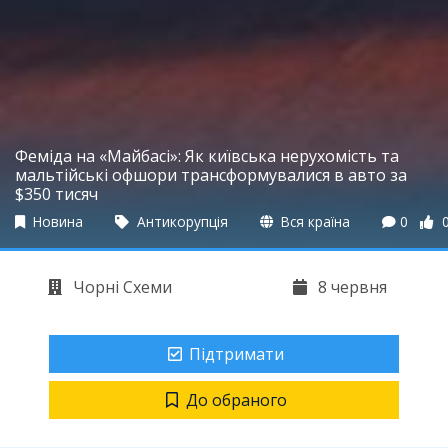
Феміда на «Майбасі»: Як київська нерухомість та
мальтійські офшори трансформувалися в авто за
$350 тисяч
Новина
Антикорупція
Вся країна
0
Чорні Схеми
8 червня
Підтримати
До обраного