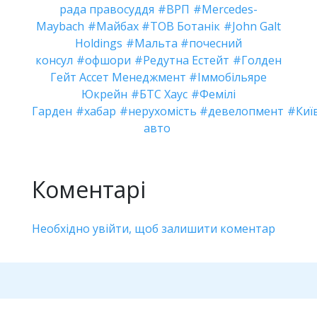
рада правосуддя
ВРП
Mercedes-
Maybach
Майбах
ТОВ Ботанік
John Galt
Holdings
Мальта
почесний
консул
офшори
Редутна Естейт
Голден
Гейт Ассет Менеджмент
Іммобільяре
Юкрейн
БТС Хаус
Фемілі
Гарден
хабар
нерухомість
девелопмент
Киї
авто
Коментарі
Необхідно увійти, щоб залишити коментар