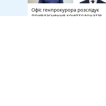
Офіс генпрокурора розслідує
привласнення криптодонатів
для ЗСУ на 45 млн доларів
7 серпня
СПІЛЬНОТА
ІНСТРУМЕНТ
Громадськість
Ідеї
Держава
Консультації
Бізнес
Дебати
Політика
Конкурси