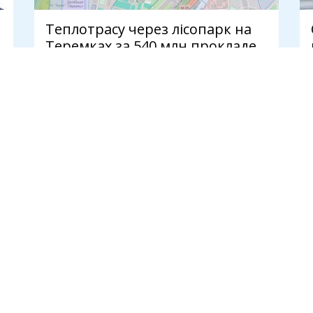
Теплотрасу через лісопарк на
Теремках за 540 млн прокладе
компанія з трьома
працівниками
7 серпня
И
ПУБЛІКАЦІЇ
Новини
Думки
Інтерв'ю
Статті