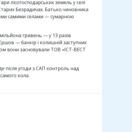
тари лісогосподарських земель у селі
х Старих Безрадичах. Батько чиновника
 тими самими селами — сумарною
 мільйона гривень — у 13 разів
Єршов — банкір і колишній заступник
зом вони засновували ТОВ «ІСТ-ВЕСТ
е після угоди з САП контроль над
самого кола.