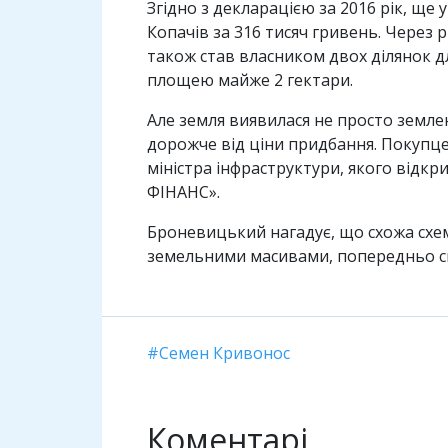
Згідно з декларацією за 2016 рік, ще
Копачів за 316 тисяч гривень. Через 
також став власником двох ділянок д
площею майже 2 гектари.
Але земля виявилася не просто землею
дорожче від ціни придбання. Покупце
міністра інфраструктури, якого відкр
ФІНАНС».
Броневицький нагадує, що схожа схем
земельними масивами, попередньо ску
Семен Кривонос
Коментарі