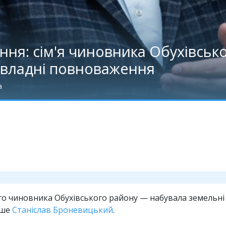
ння: сім'я чиновника Обухівськ
в владні повноваження
а
 чиновника Обухівського району — набувала земельні ді
ише
Станіслав Броневицький
.