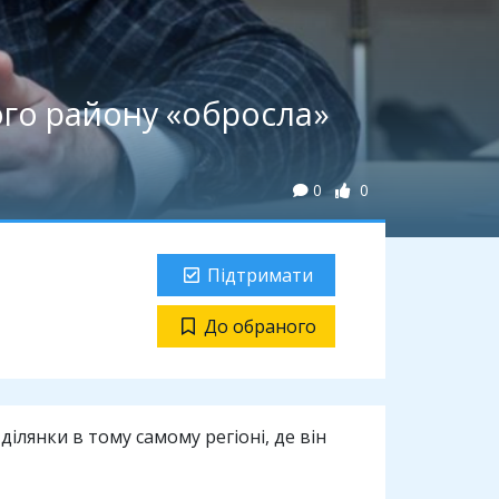
ого району «обросла»
0
0
Підтримати
До обраного
лянки в тому самому регіоні, де він