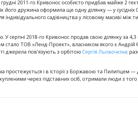
 у грудні 2011-го Кривонос особисто придбав майже 2 гек
рік його дружина оформила ще одну ділянку — у сусідні
ля індивідуального садівництва у лісовому масиві між
. У серпні 2018-го Кривонос продав свою ділянку за 4,3
м стало ТОВ «Ленд-Проект», власником якого є Андрій 
иті джерела пов'язують з орбітою
Сергія Льовочкіна
: ра
а простежується і в історії з Боржавою та Пилипцем — д
пленими через підставних осіб, отримали люди з того 