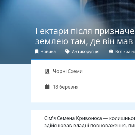
Гектари після призначе
землею там, де він ма
Новина
Антикорупція
Вся країн
Чорні Схеми
18 березня
Сім'я Семена Кривоноса — колишнього
здійснював владні повноваження, п