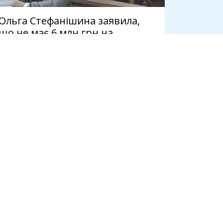
Ольга Стефанішина заявила,
що не має 6 млн грн на
визначену ВАКС заставу
7 серпня