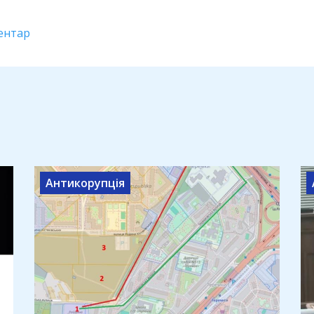
ентар
Антикорупція