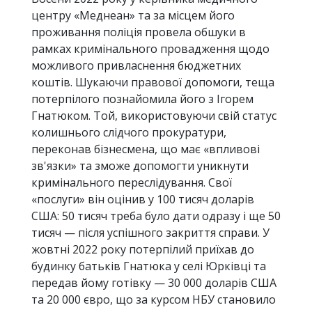
центру «Меднеан» та за місцем його
проживання поліція провела обшуки в
рамках кримінального провадження щодо
можливого привласнення бюджетних
коштів. Шукаючи правової допомоги, теща
потерпілого познайомила його з Ігорем
Гнатюком. Той, використовуючи свій статус
колишнього слідчого прокуратури,
переконав бізнесмена, що має «впливові
зв'язки» та зможе допомогти уникнути
кримінального переслідування. Свої
«послуги» він оцінив у 100 тисяч доларів
США: 50 тисяч треба було дати одразу і ще 50
тисяч — після успішного закриття справи. У
жовтні 2022 року потерпілий приїхав до
будинку батьків Гнатюка у селі Юрківці та
передав йому готівку — 30 000 доларів США
та 20 000 євро, що за курсом НБУ становило