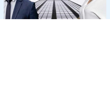
Адвокат Сергій Литвиненко фігурує у
звинуваченнях про агентуру і конвеєр
банкрутств
5 серпня
Антикорупція