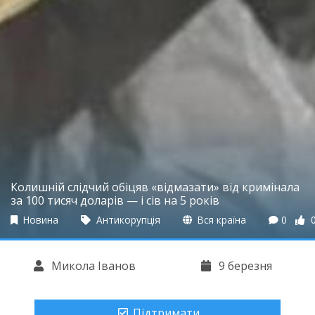
Колишній слідчий обіцяв «відмазати» від кримінала
за 100 тисяч доларів — і сів на 5 років
Новина
Антикорупція
Вся країна
0
Микола Іванов
9 березня
Підтримати