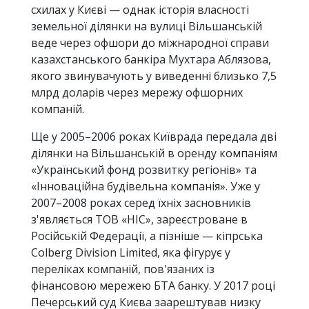
схилах у Києві — однак історія власності
земельної ділянки на вулиці Вільшанській
веде через офшори до міжнародної справи
казахстанського банкіра Мухтара Аблязова,
якого звинувачують у виведенні близько 7,5
млрд доларів через мережу офшорних
компаній.
Ще у 2005–2006 роках Київрада передала дві
ділянки на Вільшанській в оренду компаніям
«Український фонд розвитку регіонів» та
«Інноваційна будівельна компанія». Уже у
2007–2008 роках серед їхніх засновників
з'являється ТОВ «НІС», зареєстроване в
Російській Федерації, а пізніше — кіпрська
Colberg Division Limited, яка фігурує у
переліках компаній, пов'язаних із
фінансовою мережею БТА банку. У 2017 році
Печерський суд Києва заарештував низку