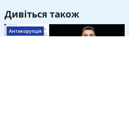
Дивіться також
Антикорупція
Офіс генпрокурора розслідує
привласнення криптодонатів для ЗСУ
на 45 млн доларів