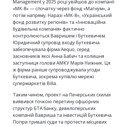
Management у 2025 році увійшов до компанії
«МК-8» — спочатку через фонд «Магнум», а
потім напряму. Наразі «МК-8», «Український
фонд розвитку регіонів» та «Інноваційна
будівельна компанія» фактично
контролюються Вавришем і Буткевичем.
Юридичний супровід входу Буткевича
забезпечувала фірма Aequo, серед
засновників якої Анна Бабич та колишня
заступниця голови АМКУ Марія Нижник. Ця
ж фірма раніше супроводжувала угоди
Буткевича, зокрема купівлю мережі
супермаркетів Billa.
Таким чином, проект на Печерських схилах
виявився точкою перетину офшорних
структур БТА банку, девелоперських
компаній Вавриша та інвестицій Буткевича.
Попри тривалі суди та протести місцевих