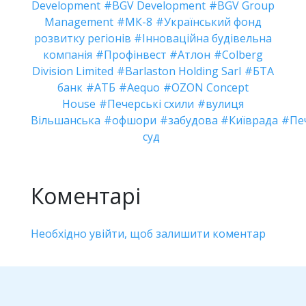
Development
BGV Development
BGV Group
Management
МК-8
Український фонд
розвитку регіонів
Інноваційна будівельна
компанія
Профінвест
Атлон
Colberg
Division Limited
Barlaston Holding Sarl
БТА
банк
АТБ
Aequo
OZON Concept
House
Печерські схили
вулиця
Вільшанська
офшори
забудова
Київрада
Пе
суд
Коментарі
Необхідно увійти, щоб залишити коментар