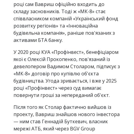
році сам Вавриш офіційно входить до
складу засновників. Тоді ж «МК-8» стає
співвласником компаній «Український фонд
розвитку регіонів» та «Інноваційна
будівельна компанія», раніше пов'язаних з
активами БТА банку.
У 2020 році КУА «Профінвест», бенефіціаром
якої є Олексій Прокопенко, пов'язаний із
девелопером Вадимом Столаром, підписує з
«МК-8» договір про купівлю об'єкта
будівництва. Угода зривається, і вже у 2025
році «Профінвест» через суд вимагає
повернути гроші за непереданий об'єкт.
Після того як Столар фактично вийшов із
проекту, Вавриш знайшов нового інвестора
— ним став Геннадій Буткевич, власник
мережі АТБ, який через BGV Group