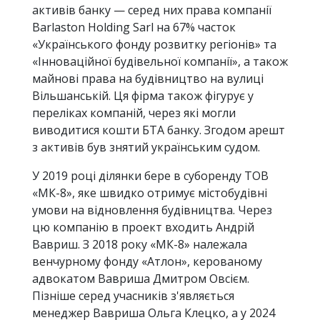
активів банку — серед них права компанії
Barlaston Holding Sarl на 67% часток
«Українського фонду розвитку регіонів» та
«Інноваційної будівельної компанії», а також
майнові права на будівництво на вулиці
Вільшанській. Ця фірма також фігурує у
переліках компаній, через які могли
виводитися кошти БТА банку. Згодом арешт
з активів був знятий українським судом.
У 2019 році ділянки бере в суборенду ТОВ
«МК-8», яке швидко отримує містобудівні
умови на відновлення будівництва. Через
цю компанію в проект входить Андрій
Вавриш. З 2018 року «МК-8» належала
венчурному фонду «Атлон», керованому
адвокатом Вавриша Дмитром Овсієм.
Пізніше серед учасників з'являється
менеджер Вавриша Ольга Клецко, а у 2024