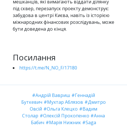
мешканців, які вимагають віддати ділянку
під сквер, перезапуск проекту демонструє:
забудова в центрі Києва, навіть із історією
міжнародних фінансових розслідувань, може
бути доведена до кінця.
Посилання
https://t.me/N_NO_F/17180
Андрій Вавриш
Геннадій
Буткевич
Мухтар Аблязов
Дмитро
Овсій
Ольга Клецко
Вадим
Столар
Олексій Прокопенко
Анна
Бабич
Марія Нижник
Saga