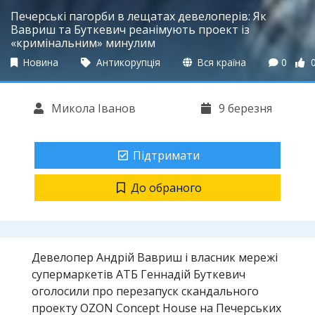
Печерські пагорби в лещатах девелоперів: Як
Вавриш та Буткевич реанімують проект із
«кримінальним» минулим
Новина
Антикорупція
Вся країна
0
Микола Іванов
9 березня
Підтримати
До обраного
Девелопер Андрій Вавриш і власник мережі
супермаркетів АТБ Геннадій Буткевич
оголосили про перезапуск скандального
проекту OZON Concept House на Печерських