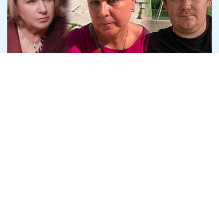
Криворізький підприємець Дмитро
Шавло вимагає в спадкоємців
Яковишина 100% "Землі і Волі"
4 серпня
Політика