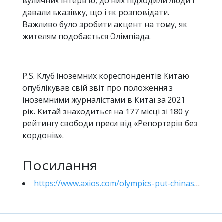
вуличних інтерв’ю, до них підходили люди і
давали вказівку, що і як розповідати.
Важливо було зробити акцент на тому, як
жителям подобається Олімпіада.
P.S. Клуб іноземних кореспондентів Китаю
опублікував свій звіт про положення з
іноземними журналістами в Китаї за 2021
рік. Китай знаходиться на 177 місці зі 180 у
рейтингу свободи преси від «Репортерів без
кордонів».
Посилання
https://www.axios.com/olympics-put-chinas-press-intimidation-on-full-display-a50dc951-ac08-4c15-8e56-bbc5435860ca.html