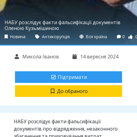
НАБУ розслідує факти фальсифікації документів
Оленою Кузьмішиною
Новина
Антикорупція
Вся країна
0
Микола Іванов
14 вересня 2024
Підтримати
До обраного
НАБУ розслідує факти фальсифікації
документів про відрядження, незаконного
збагачення та приховування витрат