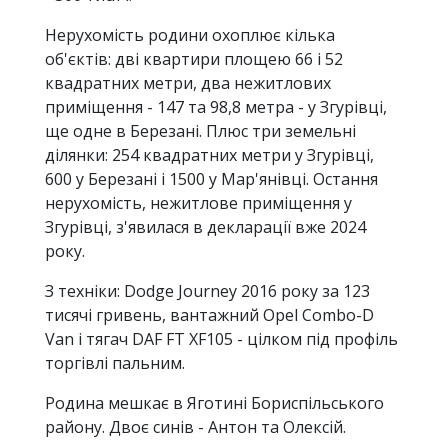
Нерухомість родини охоплює кілька
об'єктів: дві квартири площею 66 і 52
квадратних метри, два нежитлових
приміщення - 147 та 98,8 метра - у Згурівці,
ще одне в Березані. Плюс три земельні
ділянки: 254 квадратних метри у Згурівці,
600 у Березані і 1500 у Мар'янівці. Остання
нерухомість, нежитлове приміщення у
Згурівці, з'явилася в декларації вже 2024
року.
З техніки: Dodge Journey 2016 року за 123
тисячі гривень, вантажний Opel Combo-D
Van і тягач DAF FT XF105 - цілком під профіль
торгівлі пальним.
Родина мешкає в Яготині Бориспільського
району. Двоє синів - Антон та Олексій.