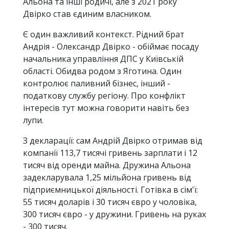
Альона та інші родичі, але з 2021 року
Двірко став єдиним власником.
Є один важливий контекст. Рідний брат
Андрія - Олександр Двірко - обіймає посаду
начальника управління ДПС у Київській
області. Обидва родом з Яготина. Один
контролює паливний бізнес, інший -
податкову службу регіону. Про конфлікт
інтересів тут можна говорити навіть без
лупи.
З декларації: сам Андрій Двірко отримав від
компанії 113,7 тисячі гривень зарплати і 12
тисяч від оренди майна. Дружина Альона
задекларувала 1,25 мільйона гривень від
підприємницької діяльності. Готівка в сім'ї:
55 тисяч доларів і 30 тисяч євро у чоловіка,
300 тисяч євро - у дружини. Гривень на руках
- 300 тисяч.