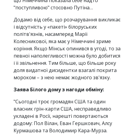
що Німеччина показала себе надто
"поступливою" стосовно Путіна…
Додамо від себе, що розчарування викликає
і відсутність у «пакеті» білоруських
політв'язнів, насамперед Марії
Колесникової, яка має у Німеччині зриме
коріння. Якщо Мінськ опинився в угоді, то за
певної наполегливості можна було добитися
і її звільнення. Тим більше, що більше року
доля видатної дисидентки взагалі покрита
мороком – з нею немає жодного зв'язку.
Заява Білого дому з нагоди обміну:
"Сьогодні троє громадян США та один
власник грін-карти США, несправедливо
укладені в Росії, нарешті повертаються
додому: Пол Вілан, Еван Гершкович, Алсу
Курмашова та Володимир Кара-Мурза.