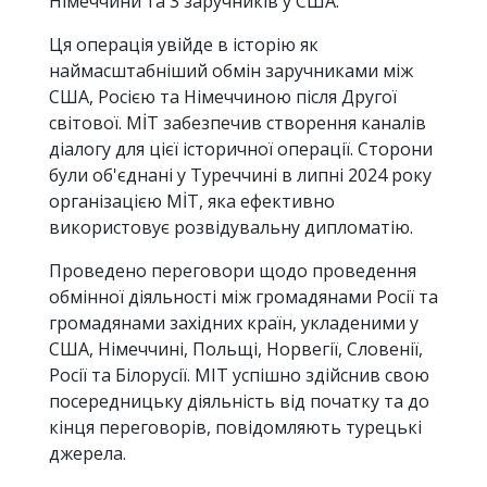
Німеччини та 3 заручників у США.
Ця операція увійде в історію як
наймасштабніший обмін заручниками між
США, Росією та Німеччиною після Другої
світової. MİT забезпечив створення каналів
діалогу для цієї історичної операції. Сторони
були об'єднані у Туреччині в липні 2024 року
організацією MİT, яка ефективно
використовує розвідувальну дипломатію.
Проведено переговори щодо проведення
обмінної діяльності між громадянами Росії та
громадянами західних країн, укладеними у
США, Німеччині, Польщі, Норвегії, Словенії,
Росії та Білорусії. МІТ успішно здійснив свою
посередницьку діяльність від початку та до
кінця переговорів, повідомляють турецькі
джерела.