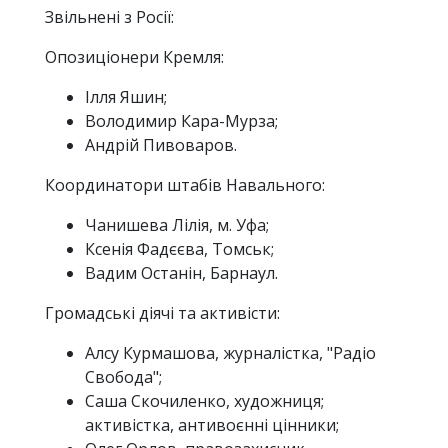
Звільнені з Росії:
Опозиціонери Кремля:
Ілля Яшин;
Володимир Кара-Мурза;
Андрій Пивоваров.
Координатори штабів Навального:
Чанишева Лілія, м. Уфа;
Ксенія Фадєєва, Томськ;
Вадим Останін, Барнаул.
Громадські діячі та активісти:
Алсу Курмашова, журналістка, "Радіо
Свобода";
Саша Скочиленко, художниця;
активістка, антивоєнні цінники;