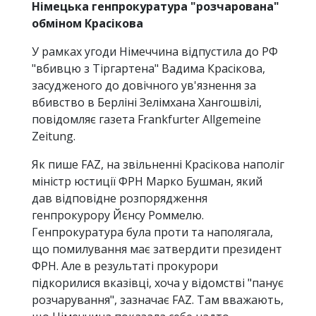
Німецька генпрокуратура "розчарована"
обміном Красікова
У рамках угоди Німеччина відпустила до РФ
"вбивцю з Тіргартена" Вадима Красікова,
засудженого до довічного ув'язнення за
вбивство в Берліні Зелімхана Хангошвілі,
повідомляє газета Frankfurter Allgemeine
Zeitung.
Як пише FAZ, на звільненні Красікова наполіг
міністр юстиції ФРН Марко Бушман, який
дав відповідне розпорядження
генпрокурору Йєнсу Роммелю.
Генпрокуратура була проти та наполягала,
що помилування має затвердити президент
ФРН. Але в результаті прокурори
підкорилися вказівці, хоча у відомстві "панує
розчарування", зазначає FAZ. Там вважають,