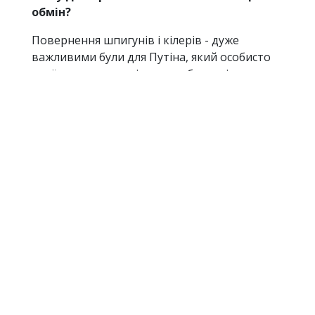
обмін?
Повернення шпигунів і кілерів - дуже
важливими були для Путіна, який особисто
приїхав до трапу літака, щоб зустріти
вбивць та диверсантів.
Зауважте, Путін не приїхав до Крокуса,
навіть не глянув на затоплені та згорілі
міста, не приїхав взагалі нікуди, де має бути
президент НАРОДУ,про приїхав в аеропорт
щоб зустріти розвідників, вбивць і
диверсантів, що провалилися.
Тому що Путіну начхати на свій народ,
начхати на його горе і трагедію. Путін
хвилюється лише за тих, хто за його
наказом вбиває. Вбиває у Німеччині, в
Україні, у самій Росії.