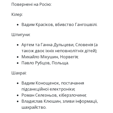
Повернені на Росію:
Кілер:
Вадим Красіков, вбивство Гангошвілі.
Шпигуни:
Артем та Ганна Дульцеви, Словенія (а
також двоє їхніх неповнолітніх дітей);
Михайло Мікушин, Норвегія;
Павло Рубцов, Польща.
Шахраї:
Вадим Конощенок, постачання
підсанкційної електроніки;
Роман Селезньов, кіберзлочини;
Владислав Клюшин, зливи інформації,
шахрайство.