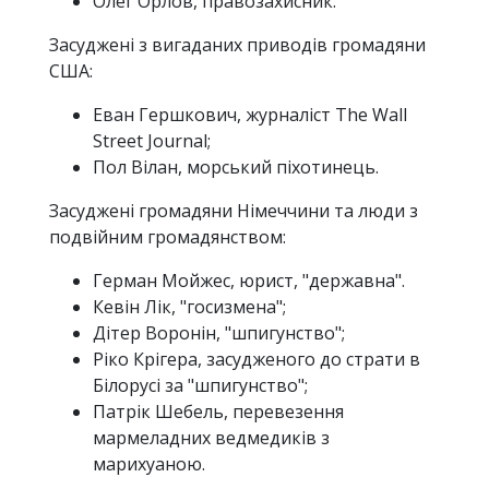
Олег Орлов, правозахисник.
Засуджені з вигаданих приводів громадяни
США:
Еван Гершкович, журналіст The Wall
Street Journal;
Пол Вілан, морський піхотинець.
Засуджені громадяни Німеччини та люди з
подвійним громадянством:
Герман Мойжес, юрист, "державна".
Кевін Лік, "госизмена";
Дітер Воронін, "шпигунство";
Ріко Крігера, засудженого до страти в
Білорусі за "шпигунство";
Патрік Шебель, перевезення
мармеладних ведмедиків з
марихуаною.