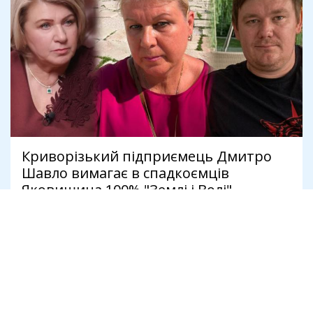
Криворізький підприємець Дмитро
Шавло вимагає в спадкоємців
Яковишина 100% "Землі і Волі"
4 серпня
Політика