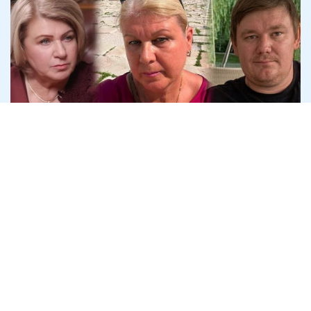
Криворізький підприємець Дмитро
Шавло вимагає в спадкоємців
Яковишина 100% "Землі і Волі"
4 серпня
Політика