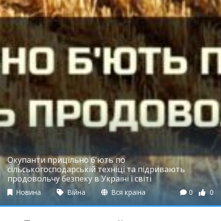
Окупанти прицільно б'ють по
сільськогосподарській техніці та підривають
продовольчу безпеку в Україні і світі
Новина
Війна
Вся країна
0
0