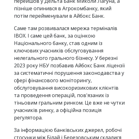
перейшов у Дельта Банк Миколи Лагуна, а
пізніше опинився в Агрокомбанку, який
потім перейменували в Айбокс Банк.
Саме там розвивалася мережа терміналів
IBOX. І саме цей банк, за оцінкою
Національного банку, став одним із
ключових учасників обслуговування
нелегального грального бізнесу. У березні
2023 року НБУ позбавив Айбокс Банк ліцензії
за систематичні порушення законодавства у
сфері фінансового моніторингу,
обслуговування високоризикових клієнтів
та проведення операцій, пов'язаних із
тіньовим гральним ринком. Це вже не чутки
учасників ринку, а офіційна позиція
регулятора.
За інформацією банківських джерел, робочі
стосунки між Білай і Березовським склалися