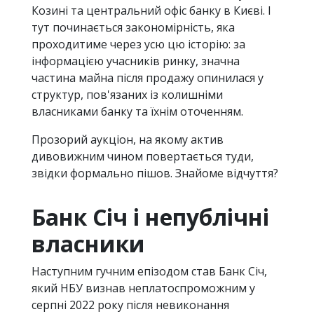
Козині та центральний офіс банку в Києві. І
тут починається закономірність, яка
проходитиме через усю цю історію: за
інформацією учасників ринку, значна
частина майна після продажу опинилася у
структур, пов'язаних із колишніми
власниками банку та їхнім оточенням.
Прозорий аукціон, на якому актив
дивовижним чином повертається туди,
звідки формально пішов. Знайоме відчуття?
Банк Січ і непублічні
власники
Наступним гучним епізодом став Банк Січ,
який НБУ визнав неплатоспроможним у
серпні 2022 року після невиконання