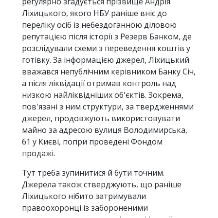
регулярно згадується прізвище Андрія
Ліхицького, якого НБУ раніше вніс до
переліку осіб із небездоганною діловою
репутацією після історії з Резерв Банком, де
розслідували схеми з переведення коштів у
готівку. За інформацією джерел, Ліхицький
вважався непублічним керівником Банку Січ,
а після ліквідації отримав контроль над
низкою найліквідніших об'єктів. Зокрема,
пов'язані з ним структури, за твердженнями
джерел, продовжують використовувати
майно за адресою вулиця Володимирська,
61 у Києві, попри проведені Фондом
продажі.
Тут треба зупинитися й бути точним.
Джерела також стверджують, що раніше
Ліхицького нібито затримували
правоохоронці із забороненими