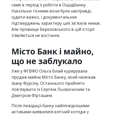
саме в період її роботи в Ощадбанку.
Наскільки тісними вони були насправді,
судити важко, і документальних
підтверджень характеру цих зв'язків немає.
Але прізвище Березовського в цій історії
з'являється не востаннє.
Місто Банк і майно,
що не заблукало
Уже у ФГВФО Ольга Білай курирувала
продаж майна Місто Банку, який належав
Івану Фурсіну. Останнього прийнято
пов'язувати із Сергієм Льовочкіним та
Дмитром Фірташем.
Після ліквідації банку найліквіднішими
активами виявилися елітний котедж у