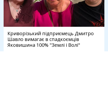
Криворізький підприємець Дмитро
Шавло вимагає в спадкоємців
Яковишина 100% "Землі і Волі"
4 серпня
Політика