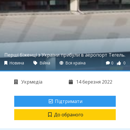
Перші біженці з України прибули в аеропорт Тегель.
Новина
Війна
Вся країна
0
0
Укрмедіа
14 березня 2022
Підтримати
До обраного