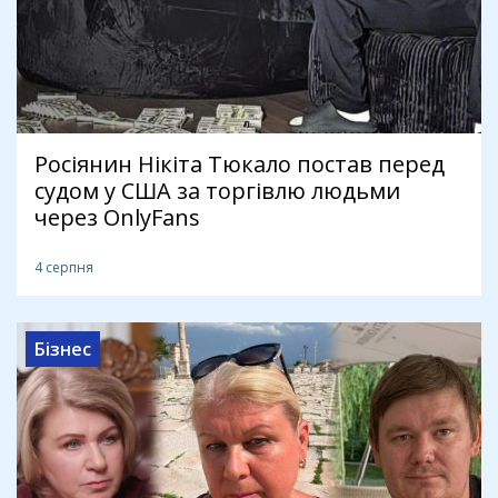
Росіянин Нікіта Тюкало постав перед
судом у США за торгівлю людьми
через OnlyFans
4 серпня
Бізнес