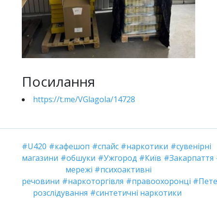
Посилання
https://t.me/VGlagola/14728
U420
кафешоп
спайс
наркотики
сувенірні
магазини
обшуки
Ужгород
Київ
Закарпаття
мережі
психоактивні
речовини
наркоторгівля
правоохоронці
Пете
розслідування
синтетичні наркотики