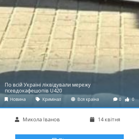
По всій Україні ліквідували мережу
псевдокафешопів U420
Новина
Кримінал
Вся країна
0
0
Микола Іванов
14 квітня