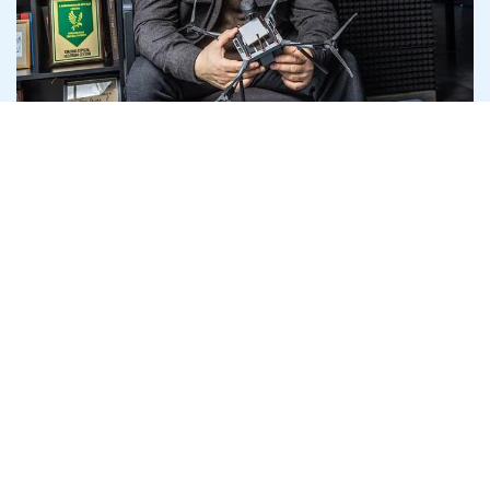
"Гурзуф Дефенс" отримала 4,5 млрд на
дрони Heavy Shot, які слідство називає
неякісними
8 серпня
Антикорупція