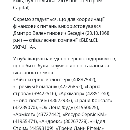
Київ, вул. Польова, 24 (Бізнес-центр IBC
Capital).
Окремо згадується, що для координації
фінансових питань використовувався
Дмитро Валентинович Бесєдін (28.10.1968
р.н.) — співвласник компанії «Бі.Ем.Сі.
УКРАЇНА».
У публікаціях наведено перелік підприємств,
що нібито були залучені до постачання за
вказаною схемою:
«Військсервіс-волонтер» (40887542),
«Преміум Компані» (42226852), «Гарна
страва» (39422516), «Архімагір» (42851240),
«Нова-постач» (43672933), «Гранд Консалт»
(42239070), «Ок Ленд Фуд» (41950625),
«Армісет» (43727442), «Ресурс-Сервіс КМ»
(41955471), «Андрекс» (30267728), «Нідел
Стрім» (44593109), «Трейд Лайн Рітейл»