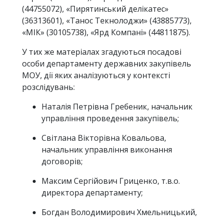
(44755072), «Пирятинський делікатес»
(36313601), «Танос Текнолоджи» (43885773),
«МІК» (30105738), «Ярд Компані» (44811875).
У тих же матеріалах згадуються посадові
особи департаменту державних закупівель
МОУ, дії яких аналізуються у контексті
розслідувань:
Наталія Петрівна Гребеник, начальник
управління проведення закупівель;
Світлана Вікторівна Ковальова,
начальник управління виконання
договорів;
Максим Сергійович Гриценко, т.в.о.
директора департаменту;
Богдан Володимирович Хмельницький,