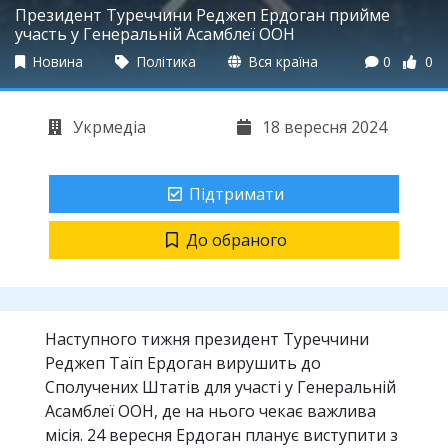
Президент Туреччини Реджеп Ердоган прийме
участь у Генеральній Асамблеї ООН
Новина
Політика
Вся країна
0
0
Укрмедіа
18 вересня 2024
Підтримати
До обраного
Наступного тижня президент Туреччини
Реджеп Таїп Ердоган вирушить до
Сполучених Штатів для участі у Генеральній
Асамблеї ООН, де на нього чекає важлива
місія. 24 вересня Ердоган планує виступити з