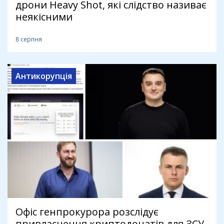
дрони Heavy Shot, які слідство називає
неякісними
8 серпня
Антикорупція
Офіс генпрокурора розслідує
привласнення криптодонатів для ЗСУ