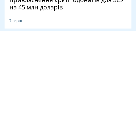
на 45 млн доларів
7 серпня
Антикорупція
Теплотрасу через лісопарк на
Теремках за 540 млн прокладе