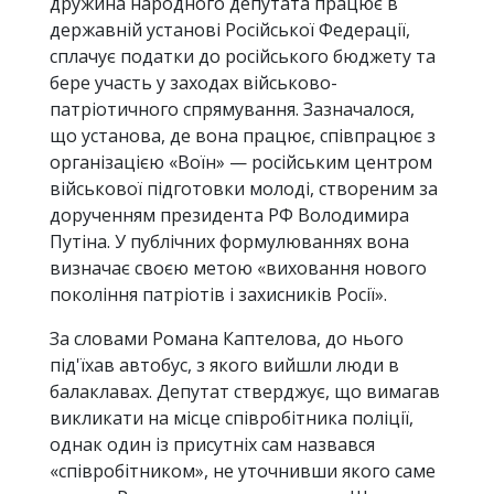
дружина народного депутата працює в
державній установі Російської Федерації,
сплачує податки до російського бюджету та
бере участь у заходах військово-
патріотичного спрямування. Зазначалося,
що установа, де вона працює, співпрацює з
організацією «Воїн» — російським центром
військової підготовки молоді, створеним за
дорученням президента РФ Володимира
Путіна. У публічних формулюваннях вона
визначає своєю метою «виховання нового
покоління патріотів і захисників Росії».
За словами Романа Каптелова, до нього
під'їхав автобус, з якого вийшли люди в
балаклавах. Депутат стверджує, що вимагав
викликати на місце співробітника поліції,
однак один із присутніх сам назвався
«співробітником», не уточнивши якого саме