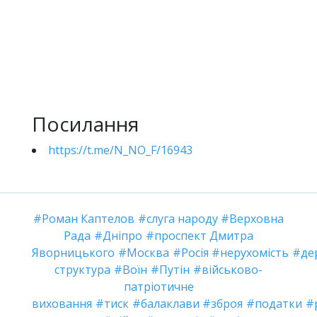
Посилання
https://t.me/N_NO_F/16943
Роман Каптелов
слуга народу
Верховна
Рада
Дніпро
проспект Дмитра
Яворницького
Москва
Росія
нерухомість
де
структура
Воїн
Путін
військово-
патріотичне
виховання
тиск
балаклави
зброя
податки