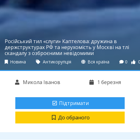
Російський тил «слуги» Каптелова: дружина в
держструктурах РФ та нерухомість у Москві на тлі
скандалу з озброєними невідомими
Новина
Антикорупція
Вся країна
0
Микола Іванов
1 березня
Підтримати
До обраного