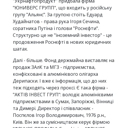
"Укрнафтопродукт" придбала фірма
"ЮНИВЕРС ГРУПП", що входить у російську
групу "Альянс". За групою стоїть Едуард
Худайнатов - права рука Ігоря Сечина,
соратника Путіна і голови "Роснєфти".
Структурно це не "іноземний інвестор" - це
продовження Роснєфті в нових юридичних
шатах.
Далі - більше. Фонд держмайна виставляє на
продаж ЗАлК та МГЗ - підприємства,
конфісковані в алюмінієвого олігарха
Дерипаски. І вже є інформація, що до них
теж підходять через проксі. Є така фірма -
"АКТІВ ІНВЕСТ ГРУП": володіє алюмінієвими
підприємствами в Сумах, Запоріжжі, Вінниці
та Димері. Директор і співвласник -
Поспєлов Ігор Володимирович, 1976 р.н.,
Київ. Він же за сумісництвом керує фірмою