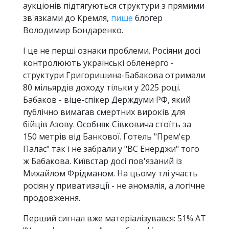
аукціонів підтягуються структури з прямими
зв'язками до Кремля,
пише
блогер
Володимир Бондаренко.
І це не перші ознаки проблеми. Росіяни досі
контролюють українські обленерго -
структури Григоришина-Бабакова отримали
80 мільярдів доходу тільки у 2025 році.
Бабаков - віце-спікер Держдуми РФ, який
публічно вимагав смертних вироків для
бійців Азову. Особняк Сівковича стоїть за
150 метрів від Банкової. Готель "Прем'єр
Палас" так і не забрали у "ВС Енерджи" того
ж Бабакова. Київстар досі пов'язаний із
Михайлом Фрідманом. На цьому тлі участь
росіян у приватизації - не аномалія, а логічне
продовження.
Перший сигнал вже матеріалізувався: 51% АТ