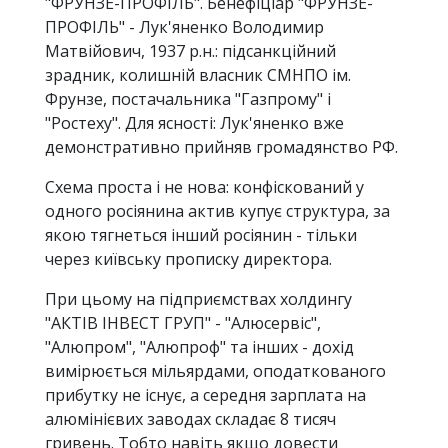
"ФРУНЗЕ-ПРОФІЛЬ". Бенефіціар "ФРУНЗЕ-
ПРОФІЛЬ" - Лук'яненко Володимир
Матвійович, 1937 р.н.: підсанкційний
зрадник, колишній власник СМНПО ім.
Фрунзе, постачальника "Газпрому" і
"Ростеху". Для ясності: Лук'яненко вже
демонстративно прийняв громадянство РФ.
Схема проста і не нова: конфіскований у
одного росіянина актив купує структура, за
якою тягнеться інший росіянин - тільки
через київську прописку директора.
При цьому на підприємствах холдингу
"АКТІВ ІНВЕСТ ГРУП" - "Алюсервіс",
"Алюпром", "Алюпроф" та інших - дохід
вимірюється мільярдами, оподаткованого
прибутку не існує, а середня зарплата на
алюмінієвих заводах складає 8 тисяч
гривень. Тобто навіть якщо довести