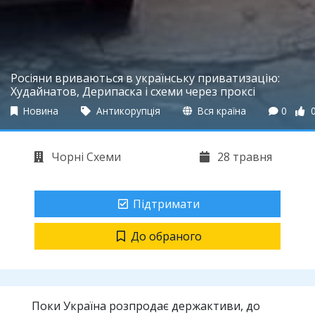
Росіяни вриваються в українську приватизацію:
Худайнатов, Дерипаска і схеми через проксі
Новина
Антикорупція
Вся країна
0
Чорні Схеми
28 травня
Підтримати
До обраного
Поки Україна розпродає держактиви, до