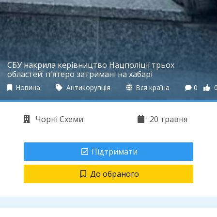
СБУ накрила керівництво Нацполіції трьох
областей: п'ятеро затримані на хабарі
Новина
Антикорупція
Вся країна
0
Чорні Схеми
20 травня
Підтримати
До обраного