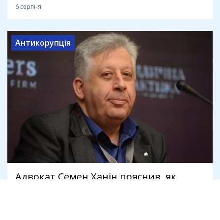
6 серпня
Антикорупція
Адвокат Семен Ханін пояснив, як
держава робить викривача корупції
своїм боржником