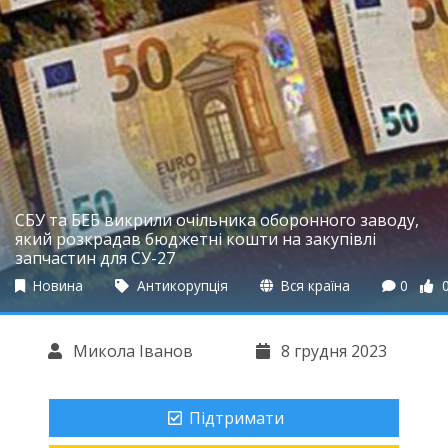
СБУ та БЕБ викрили очільника оборонного заводу,
який розкрадав бюджетні кошти на закупівлі
запчастин для СУ-27
Новина
Антикорупція
Вся країна
0
Микола Іванов
8 грудня 2023
Підтримати