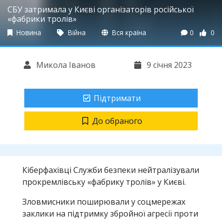
СБУ затримала у Києві організаторів російської
«фабрики тролів»
Новина
Війна
Вся країна
0
0
Микола Іванов
9 січня 2023
Підтримати
До обраного
Кіберфахівці Служби безпеки нейтралізували
прокремлівську «фабрику тролів» у Києві.
Зловмисники поширювали у соцмережах
заклики на підтримку збройної агресії проти