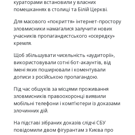
кураторами встановили у власних
помешканнях в столиці та Білій Церкві.
Для масового «покриття» інтернет-простору
зловмисники намагалися залучити нових
учасників пропагандистського «осередку»
кремля.
Щоб збільшувати чисельність «аудиторії»,
використовували сотні бот-акаунтів, від
імені яких поширювали і коментували
дописи з російською пропагандою.
Під час обшуків за місцями проживання
зловмисників правоохоронці виявили
мобільні телефони і комп’ютери із доказами
злочинних дій.
На підставі зібраних доказів слідчі СБУ
повідомили двом фігурантам з Києва про