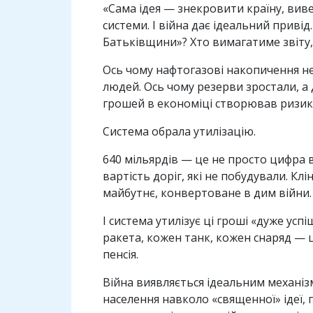
«Сама ідея — знекровити країну, вив
системи. І війна дає ідеальний привід
Батьківщини»? Хто вимагатиме звіту,
Ось чому нафтогазові накопичення не
людей. Ось чому резерви зростали, а
грошей в економіці створював ризик
Система обрала утилізацію.
640 мільярдів — це не просто цифра 
вартість доріг, які не побудували. Клі
майбутнє, конвертоване в дим війни.
І система утилізує ці гроші «дуже ус
ракета, кожен танк, кожен снаряд — 
пенсія.
Війна виявляється ідеальним механіз
населення навколо «священної» ідеї,