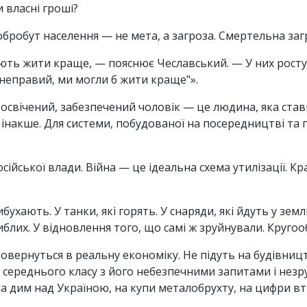
 власні гроші?
бробут населення — не мета, а загроза. Смертельна заг
ть жити краще, — пояснює Чеславський. — У них ростут
 неправий, ми могли б жити краще"».
 освічений, забезпечений чоловік — це людина, яка став
інакше. Для системи, побудованої на посередництві та п
сійської влади. Війна — це ідеальна схема утилізації.
ибухають. У танки, які горять. У снаряди, які йдуть у зем
иблих. У відновлення того, що самі ж зруйнували. Кругообі
овернуться в реальну економіку. Не підуть на будівництв
 середнього класу з його небезпечними запитами і нез
дим над Україною, на купи металобрухту, на цифри вт