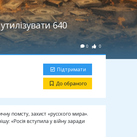
утилізувати 640
0
0
Підтримати
До обраного
ичну помсту, захист «русского мира».
шу: «Росія вступила у війну заради