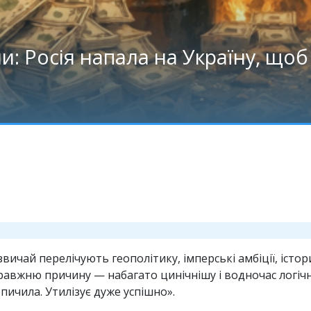
: Росія напала на Україну, щоб 
вичай перелічують геополітику, імперські амбіції, істор
авжню причину — набагато цинічнішу і водночас логічні
опичила. Утилізує дуже успішно».