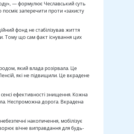
роду», — формулює Чеславський суть
то посміє заперечити проти «захисту
ійний фонд не стабілізував життя
и. Тому що сам факт існування цих
родом, який влада розірвала. Це
. Пенсій, які не підвищили. Це вкрадене
в сенсі ефективності знищення. Кожна
кола. Неспроможна дорога. Вкрадена
небезпечні накопичення, мобілізує
творює вічне виправдання для будь-