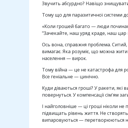
Звучить абсурдно? Навіщо знищувати
Тому що для паразитичної системи до
«Коли грошей багато — люди починаю
"Зачекайте, наш уряд краде, наш цар
Ось вона, справжня проблема. Ситий,
вимагає. Яка розуміє, що можна жити 
населення — вирок.
Тому війна — це не катастрофа для ро
Все геніальне — цинічно.
Куди діваються гроші? У ракети, які в
повернуться. У компенсації сім'ям заг
І найголовніше — ці гроші ніколи не п
підвищать рівень життя. Не створять
випаровуються — перетворюються на 