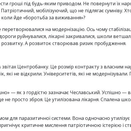
ести гроші під будь-яким приводом. Не повернути їх на
. Патріотичний, мобілізуючий, що не підлягає сумніву. Х
 коли йде «боротьба за виживання»?
 перетворювалися на модернізацію. Ось чому стабілізац
 дороги руйнувалися, лікарні закривалися, школи ветшал
 розвитку. А розвиток створював ризик пробудження.
в звітах Центробанку. Це розмір контракту з власним на
нік, які не відкрили. Університетів, які не модернізували
пішно» — як з гордістю зазначає Чеславський. Успішно — 
це не просто зброя. Це утилізована лікарня. Спалена ш
мом для паразитичної системи. Вона одночасно утилізує 
 пригнічує критичне мислення патріотичною істерією і с