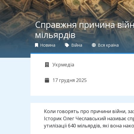
Справжня причина війни
мільярдів
Новина
Війна
Вся країна
Укрмедіа
17 грудня 2025
Коли говорять про причини війни, заз
Історик Олег Чеславський називає спр
утилізації 640 мільярдів, які вона нак