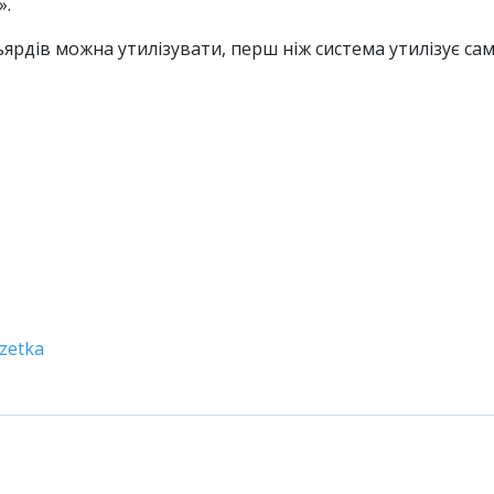
».
ьярдів можна утилізувати, перш ніж система утилізує сам
zetka