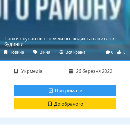
Танки окупантів стріляли по людях та в житлові
будинки
Новина
Війна
Вся країна
0
0
Укрмедіа
26 березня 2022
Підтримати
До обраного