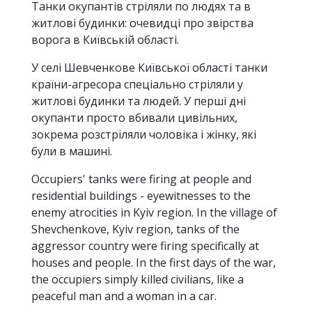
Танки окупантів стріляли по людях та в
житлові будинки: очевидці про звірства
ворога в Київській області.
У селі Шевченкове Київської області танки
країни-агресора спеціально стріляли у
житлові будинки та людей. У перші дні
окупанти просто вбивали цивільних,
зокрема розстріляли чоловіка і жінку, які
були в машині.
Occupiers' tanks were firing at people and
residential buildings - eyewitnesses to the
enemy atrocities in Kyiv region. In the village of
Shevchenkove, Kyiv region, tanks of the
aggressor country were firing specifically at
houses and people. In the first days of the war,
the occupiers simply killed civilians, like a
peaceful man and a woman in a car.