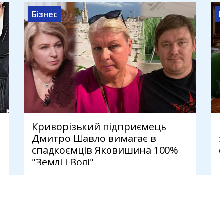
Бізнес
Криворізький підприємець
Дмитро Шавло вимагає в
спадкоємців Яковишина 100%
"Землі і Волі"
4 серпня