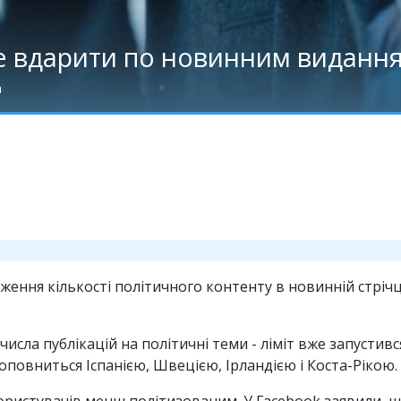
е вдарити по новинним виданн
а
ення кількості політичного контенту в новинній стрічц
числа публікацій на політичні теми - ліміт вже запустив
 поповниться Іспанією, Швецією, Ірландією і Коста-Рікою.
ористувачів менш політизованим. У Facebook заявили, 