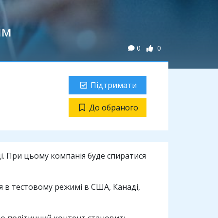
ям
0
0
Підтримати
До обраного
і. При цьому компанія буде спиратися
ся в тестовому режимі в США, Канаді,
що політичний контент становить