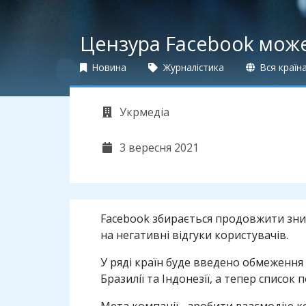
Цензура Facebook мож
Новина
Журналістика
Вся країн
Укрмедіа
3 вересня 2021
Facebook збирається продовжити зниж
на негативні відгуки користувачів.
У ряді країн буде введено обмеження 
Бразилії та Індонезії, а тепер список
Мета компанії - зробити взаємодію к