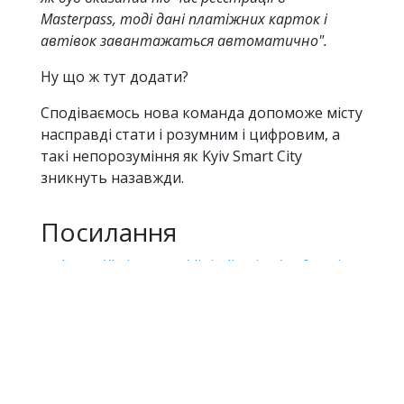
Masterpass, тоді дані платіжних карток і
автівок завантажаться автоматично".
Ну що ж тут додати?
Сподіваємось нова команда допоможе місту
насправді стати і розумним і цифровим, а
такі непорозуміння як Kyiv Smart City
зникнуть назавжди.
Посилання
https://kyiv.org.ua/digitalization/tsyfrovyi-kyiv-pryishov-na-zminu-ne-zavzhdy-rozunomu
Цифровий Київ
Kyiv Smart City