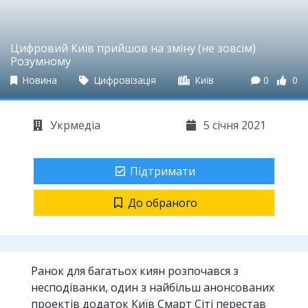
Цифровий Київ прийшов на зміну (не зовсім)
Розумному
Новина
Цифровізація
Київ
0
0
Укрмедіа
5 січня 2021
Підтримати
До обраного
Ранок для багатьох киян розпочався з
несподіванки, один з найбільш анонсованих
проектів додаток Київ Смарт Сіті перестав