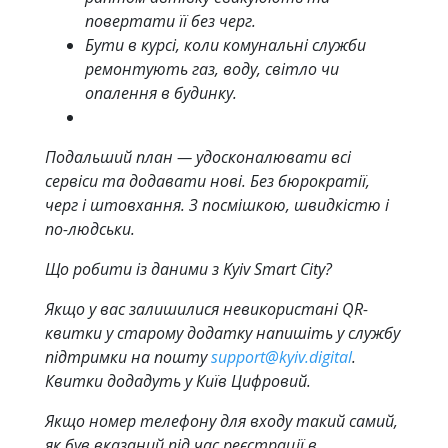
повертати її без черг.
Бути в курсі, коли комунальні служби
ремонтують газ, воду, світло чи
опалення в будинку.
Подальший план — удосконалювати всі
сервіси та додавати нові. Без бюрократії,
черг і штовхання. З посмішкою, швидкістю і
по-людськи.
Що робити із даними з Kyiv Smart City?
Якщо у вас залишилися невикористані QR-
квитки у старому додатку напишіть у службу
підтримки на пошту
support@kyiv.digital
.
Квитки додадуть у Київ Цифровий.
Якщо номер телефону для входу такий самий,
як був вказаний під час реєстрації в