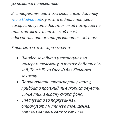
усі помилки попередника.
Зі створенням власного мобільного додатку
«
Київ Цифровий
», у міста відпала потреба
використовувати додаток, який насправді не
належав місту, а отже який не міг
вдосконалюватись та розвиватись містом
З приємного, вже зараз можна:
Швидко заходити у застосунок за
номером телефону, а також додати пін-
код, Touch ID чи Face ID для більшого
захисту.
Поповнювати транспортну карту,
придбати проїзний чи використовувати
QR-квитки з екрану смартфона.
Сплачувати за паркування й
отримувати миттєве сповіщення,
раптом автівку евакуюють та