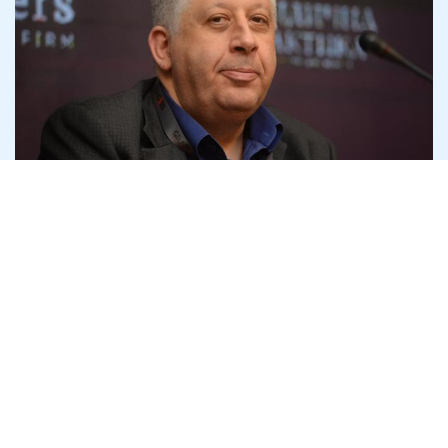
Адвокат Семен Ханін пояснив, як
держава робить викривача корупції
своїм боржником
6 серпня
Антикорупція