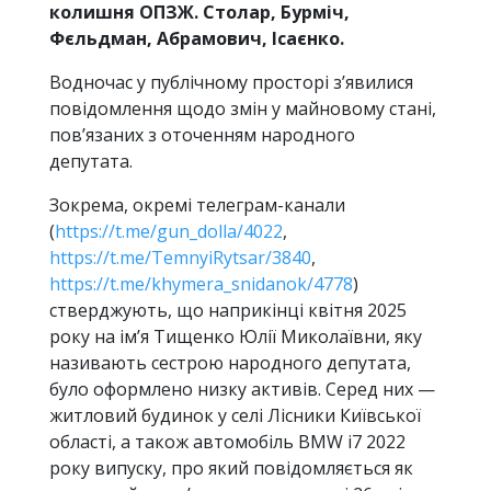
колишня ОПЗЖ. Столар, Бурміч,
Фєльдман, Абрамович, Ісаєнко.
Водночас у публічному просторі з’явилися
повідомлення щодо змін у майновому стані,
пов’язаних з оточенням народного
депутата.
Зокрема, окремі телеграм-канали
(
https://t.me/gun_dolla/4022
,
https://t.me/TemnyiRytsar/3840
,
https://t.me/khymera_snidanok/4778
)
стверджують, що наприкінці квітня 2025
року на ім’я Тищенко Юлії Миколаївни, яку
називають сестрою народного депутата,
було оформлено низку активів. Серед них —
житловий будинок у селі Лісники Київської
області, а також автомобіль BMW i7 2022
року випуску, про який повідомляється як