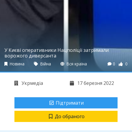
У Києві оперативники Нацполіції затримали
ворожого диверсанта
Новина
Війна
Вся країна
0
0
Укрмедіа
17 березня 2022
Підтримати
До обраного