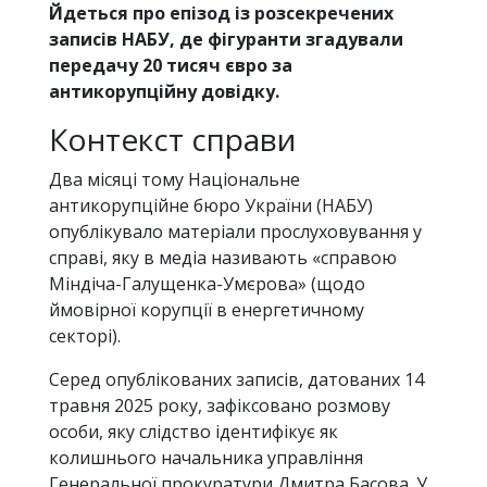
Йдеться про епізод із розсекречених
записів НАБУ, де фігуранти згадували
передачу 20 тисяч євро за
антикорупційну довідку.
Контекст справи
Два місяці тому Національне
антикорупційне бюро України (НАБУ)
опублікувало матеріали прослуховування у
справі, яку в медіа називають «справою
Міндіча-Галущенка-Умєрова» (щодо
ймовірної корупції в енергетичному
секторі).
Серед опублікованих записів, датованих 14
травня 2025 року, зафіксовано розмову
особи, яку слідство ідентифікує як
колишнього начальника управління
Генеральної прокуратури Дмитра Басова. У