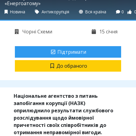
«Енергоатому»
Новина
Антикорупція
Вся країна
0
Чорні Схеми
15 січня
Підтримати
До обраного
Національне агентство з питань
запобігання корупції (НАЗК)
оприлюднило результати службового
розслідування щодо ймовірної
причетності своїх співробітників до
отримання неправомірної вигоди.