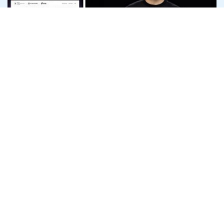
Офіс генпрокурора розслідує
привласнення криптодонатів для ЗСУ
на 45 млн доларів
7 серпня
Антикорупція