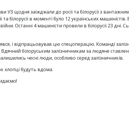
и УЗ щодня заїжджали до росії та білорусії з вантажни
ії та білорусії в моменті було 12 українських машиністів.
йни. Останні 4 машиністи провели в білорусії 23 дні. Сьо
явся, і відпрацьовував цю спецоперацію. Команді залізн
 Вдячний білоруським залізничникам за людяне ставлен
залишились чесні люди, особливо серед залізничників.
ок хлопці будуть вдома.
идаємо!