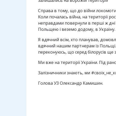
залишались на ворожій території!
Справа в тому, що до війни локомотив
Коли почалась війна, на території рос
неправдами повернули в перші ж дні ві
Польщею і веземо додому, в Україну.
Я вдячний всім, хто планував, домовл
вдячний нашим партнерам із Польщі.
переконуюсь, що серед білорусів ще 
Ми вже на території України. Під ран
Залізничники знають, ми #своїх_не_к
Голова УЗ Олександр Камишин.