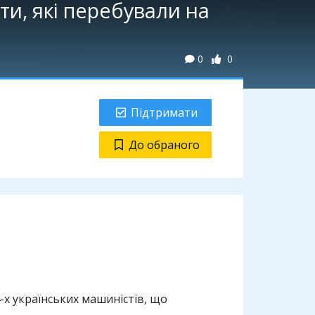
ти, які перебували на
0
0
Підтримати
До обраного
х українських машиністів, що