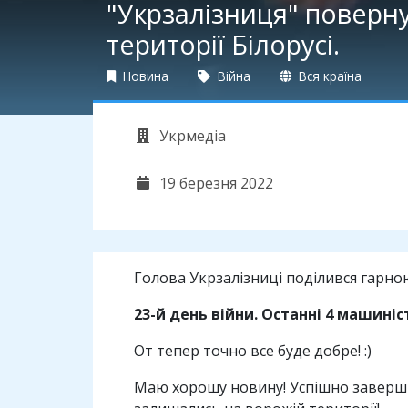
"Укрзалізниця" поверну
території Білорусі.
Новина
Війна
Вся країна
Укрмедіа
19 березня 2022
Голова Укрзалізниці поділився гарн
23-й день війни. Останні 4 машині
От тепер точно все буде добре! :)
Маю хорошу новину! Успішно завершил