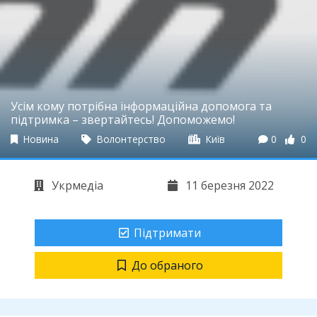
Усім кому потрібна інформаційна допомога та
підтримка – звертайтесь! Допоможемо!
Новина
Волонтерство
Київ
0
0
Укрмедіа
11 березня 2022
Підтримати
До обраного