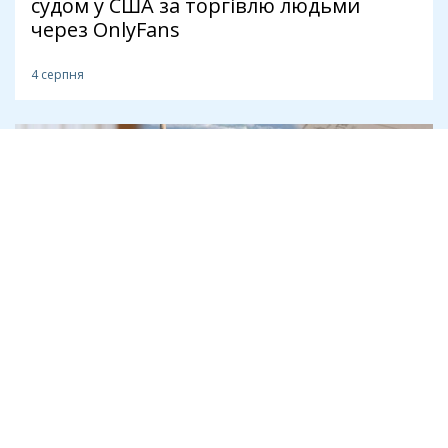
судом у США за торгівлю людьми
через OnlyFans
4 серпня
Бізнес
Криворізький підприємець Дмитро
Шавло вимагає в спадкоємців