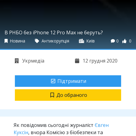
В РНБО без iPhone 12 Pro Max не беруть?
Новина
Антикорупція
Київ
0
0
Укрмедіа
12 грудня 2020
Підтримати
До обраного
Як повідомив сьогодні журналіст
Євген
Куксін
, вчора Комісію з біобезпеки та