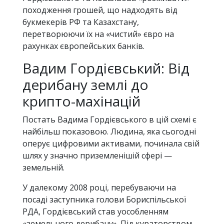
походження грошей, що надходять від
букмекерів РФ та Казахстану,
перетворюючи їх на «чистий» євро на
рахунках європейських банків.
Вадим Гордієвський: Від
дерибану землі до
крипто-махінацій
Постать Вадима Гордієвського в цій схемі є
найбільш показовою. Людина, яка сьогодні
оперує цифровими активами, починала свій
шлях у значно приземленішій сфері —
земельній.
У далекому 2008 році, перебуваючи на
посаді заступника голови Бориспільської
РДА, Гордієвський став уособленням
«земельного дерибану». Під кураторством