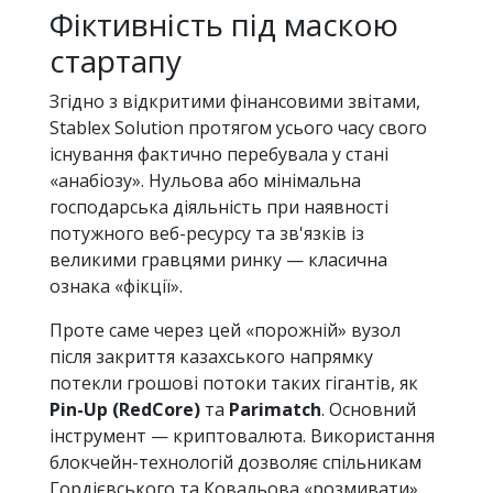
Фіктивність під маскою
стартапу
Згідно з відкритими фінансовими звітами,
Stablex Solution протягом усього часу свого
існування фактично перебувала у стані
«анабіозу». Нульова або мінімальна
господарська діяльність при наявності
потужного веб-ресурсу та зв'язків із
великими гравцями ринку — класична
ознака «фікції».
Проте саме через цей «порожній» вузол
після закриття казахського напрямку
потекли грошові потоки таких гігантів, як
Pin-Up (RedCore)
та
Parimatch
. Основний
інструмент — криптовалюта. Використання
блокчейн-технологій дозволяє спільникам
Гордієвського та Ковальова «розмивати»