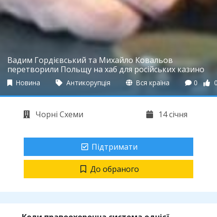
Вадим Гордієвський та Михайло Ковальов
перетворили Польщу на хаб для російських казино
Новина
Антикорупція
Вся країна
0
Чорні Схеми
14 січня
Підтримати
До обраного
Коли правоохоронна система однієї