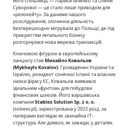
його спільниць — Лариси Івченко та Олени
Суворової — це стало лише приводом для
«релокейту». За даними нашого
розслідування, злочинна діяльність
безперешкодно мігрувала до Польщі, де під
прикриттям легального бізнесу
розгорнулася нова мережа транзакцій.
Ключовою фігурою в європейському
ланцюгу став
Михайло Ковальов
(Mykhaylo Kovalov)
. Громадянин України та
Ізраїлю, резидент сонячної Іспанії та власник
низки фірм у ЄС, Ковальов виявився
ідеальним «фунтом» для побудови
фінансових шлюзів. Його варшавська
компанія
Stablex Solution Sp. z o. o.
(solvexs.pl), зареєстрована у 2022 році, за
паперами виглядає як звичайна ІТ-
структура. Але диявол, як завжди, у деталях.