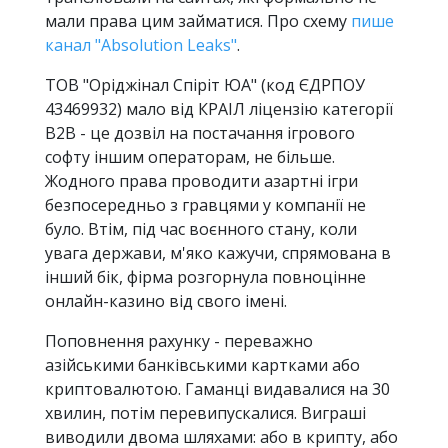
мали права цим займатися. Про схему
пише
канал "Absolution Leaks"
.
ТОВ "Оріджінал Спіріт ЮА" (код ЄДРПОУ
43469932) мало від КРАІЛ ліцензію категорії
B2B - це дозвіл на постачання ігрового
софту іншим операторам, не більше.
Жодного права проводити азартні ігри
безпосередньо з гравцями у компанії не
було. Втім, під час воєнного стану, коли
увага держави, м'яко кажучи, спрямована в
інший бік, фірма розгорнула повноцінне
онлайн-казино від свого імені.
Поповнення рахунку - переважно
азійськими банківськими картками або
криптовалютою. Гаманці видавалися на 30
хвилин, потім перевипускалися. Виграші
виводили двома шляхами: або в крипту, або