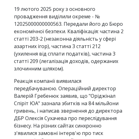
19 лютого 2025 року з основного
провадження виділили окреме - №
12025000000000563. Передали його до Бюро
економічної безпеки. Кваліфікація: частина 2
статті 203-2 (незаконна діяльність у сфері
азартних ігор), частина 3 статті 212
(ухилення від сплати податків), частина 3
статті 209 (легалізація доходів, одержаних
злочинним шляхом).
Реакція компанії виявилася
передбачуваною. Операційний директор
Валерій Гребенюк заявив, що "Оріджінал
Спіріт ЮА" зазнала збитків на 84 мільйони
гривень, і написав звернення до директора
ДБР Олексія Сухачева про переслідування
бізнесу. На різних сайтах синхронно
з'явилися замовні інтерв'ю про тиск