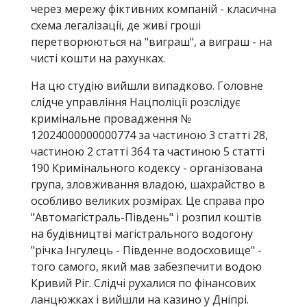
через мережу фіктивних компаній - класична
схема легалізації, де живі гроші
перетворюються на "виграш", а виграш - на
чисті кошти на рахунках.
На цю студію вийшли випадково. Головне
слідче управління Нацполіції розслідує
кримінальне провадження №
12024000000000774 за частиною 3 статті 28,
частиною 2 статті 364 та частиною 5 статті
190 Кримінального кодексу - організована
група, зловживання владою, шахрайство в
особливо великих розмірах. Це справа про
"Автомагістраль-Південь" і розпил коштів
на будівництві магістрального водогону
"річка Інгулець - Південне водосховище" -
того самого, який мав забезпечити водою
Кривий Ріг. Слідчі рухалися по фінансових
ланцюжках і вийшли на казино у Дніпрі.