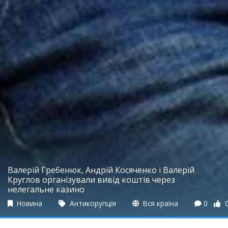
Валерій Гребенюк, Андрій Косяченко і Валерій
Круглов організували вивід коштів через
нелегальне казино
Новина
Антикорупція
Вся країна
0