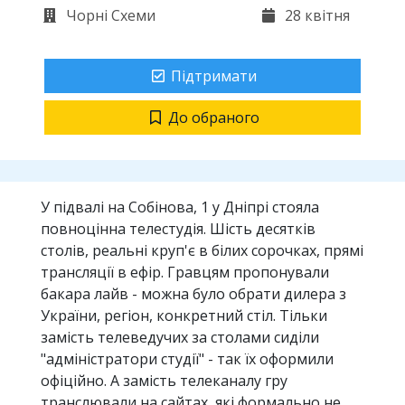
Чорні Схеми
28 квітня
Підтримати
До обраного
У підвалі на Собінова, 1 у Дніпрі стояла
повноцінна телестудія. Шість десятків
столів, реальні круп'є в білих сорочках, прямі
трансляції в ефір. Гравцям пропонували
бакара лайв - можна було обрати дилера з
України, регіон, конкретний стіл. Тільки
замість телеведучих за столами сиділи
"адміністратори студії" - так їх оформили
офіційно. А замість телеканалу гру
транслювали на сайтах, які формально не