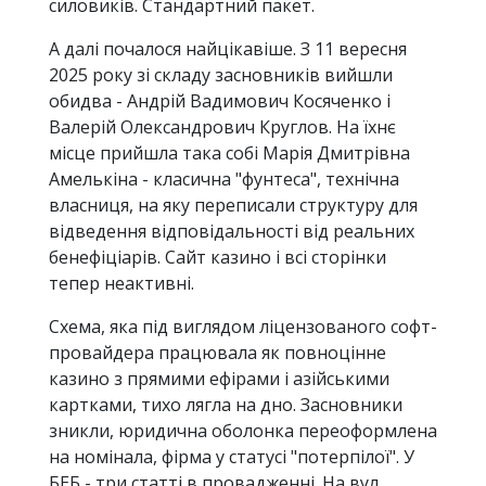
силовиків. Стандартний пакет.
А далі почалося найцікавіше. З 11 вересня
2025 року зі складу засновників вийшли
обидва - Андрій Вадимович Косяченко і
Валерій Олександрович Круглов. На їхнє
місце прийшла така собі Марія Дмитрівна
Амелькіна - класична "фунтеса", технічна
власниця, на яку переписали структуру для
відведення відповідальності від реальних
бенефіціарів. Сайт казино і всі сторінки
тепер неактивні.
Схема, яка під виглядом ліцензованого софт-
провайдера працювала як повноцінне
казино з прямими ефірами і азійськими
картками, тихо лягла на дно. Засновники
зникли, юридична оболонка переоформлена
на номінала, фірма у статусі "потерпілої". У
БЕБ - три статті в провадженні. На вул.