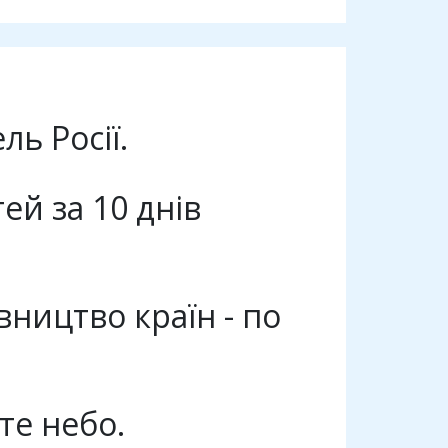
ь Росії.
ей за 10 днів
вництво країн - по
те небо.