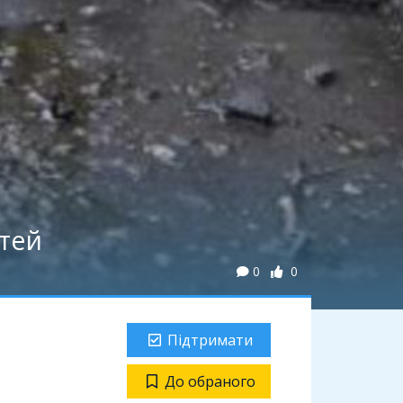
ітей
0
0
Підтримати
До обраного