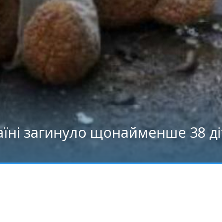
раїні загинуло щонайменше 38 д