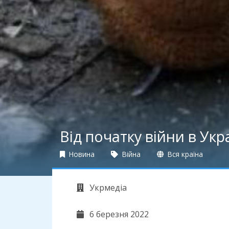
Від початку війни в Ук
Новина
Війна
Вся країна
Укрмедіа
6 березня 2022