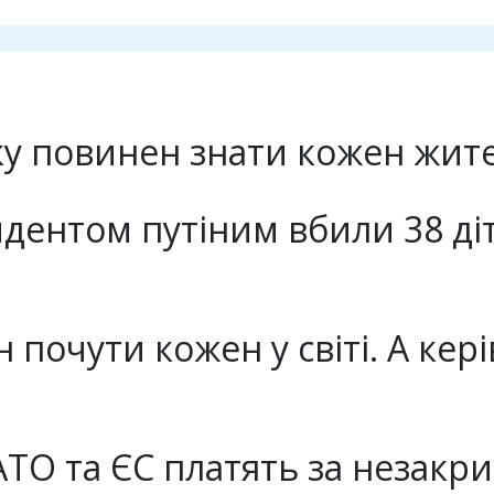
у повинен знати кожен жител
идентом путіним вбили 38 діт
 почути кожен у світі. А кері
ТО та ЄС платять за незакри