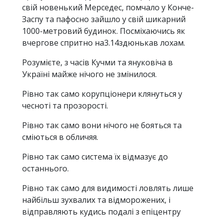
свій новенький Мерседес, помчало у Конче-
Заспу та пафосно зайшло у свій шикарний
1000-метровий будинок. Посміхаючись як
вчергове спритно на3.14здюнькав лохам.
Розумієте, з часів Кучми та януковіча в
Україні майже нічого не змінилося.
Рівно так само корупціонери клянуться у
чесноті та прозорості.
Рівно так само вони нічого не бояться та
сміються в обличяя.
Рівно так само система їх відмазує до
останнього.
Рівно так само для видимості ловлять лише
найбільш зухвалих та відморожених, і
відправляють кудись подалі з епіцентру