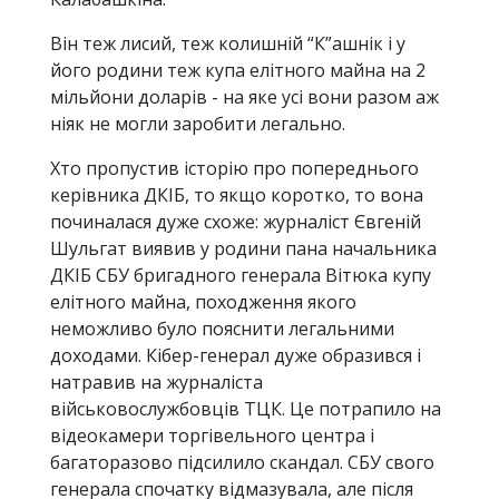
Він теж лисий, теж колишній “К”ашнік і у
його родини теж купа елітного майна на 2
мільйони доларів - на яке усі вони разом аж
ніяк не могли заробити легально.
Хто пропустив історію про попереднього
керівника ДКІБ, то якщо коротко, то вона
починалася дуже схоже: журналіст Євгеній
Шульгат виявив у родини пана начальника
ДКІБ СБУ бригадного генерала Вітюка купу
елітного майна, походження якого
неможливо було пояснити легальними
доходами. Кібер-генерал дуже образився і
натравив на журналіста
військовослужбовців ТЦК. Це потрапило на
відеокамери торгівельного центра і
багаторазово підсилило скандал. СБУ свого
генерала спочатку відмазувала, але після