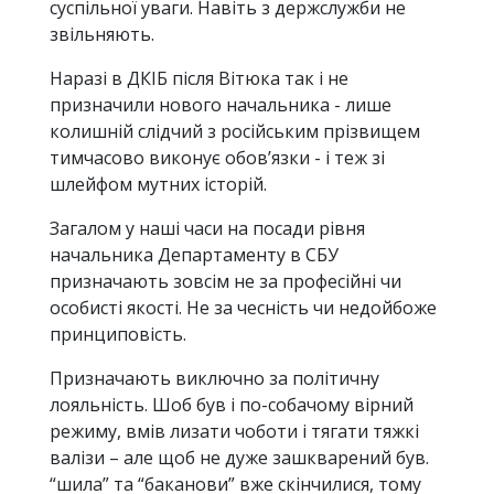
суспільної уваги. Навіть з держслужби не
звільняють.
Наразі в ДКІБ після Вітюка так і не
призначили нового начальника - лише
колишній слідчий з російським прізвищем
тимчасово виконує обов’язки - і теж зі
шлейфом мутних історій.
Загалом у наші часи на посади рівня
начальника Департаменту в СБУ
призначають зовсім не за професійні чи
особисті якості. Не за чесність чи недойбоже
принциповість.
Призначають виключно за політичну
лояльність. Шоб був і по-собачому вірний
режиму, вмів лизати чоботи і тягати тяжкі
валізи – але щоб не дуже зашкварений був.
“шила” та “баканови” вже скінчилися, тому