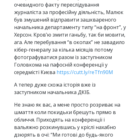
очевидного факту переслідування
журналіста за професійну діяльність, Малюк
був змушений відправити зашквареного
начальника департаменту типу “на фронт”, у
Херсон. Кров’ю змити ганьбу, так би мовити,
ага. Але перебування “в окопах” не завадило
кібер-генералу за кілька місяців потому
фотографуватися разом із заступником
Головкома на пафосній конференції у
середмісті Києва
https://cutt.ly/reTfn90M
А тепер дуже схожа історія вже із
заступником начальника ДКІБ.
Не знаю як вас, а мене просто розриває на
шмаття коли покидьки брешуть прямо в
обличчя. Приходять на конференції і
вальяжно розкинувшись у кріслі нахабно
дзюрять в очі: “Ми готові до будь-якого