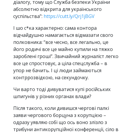
діалогу, тому що Служба безпеки України
абсолютно відкрита для українського
суспільства”:
https://cutt.ly/Qrj1jBGV
І шо с*ка характерно: сама контора
відчайдушно намагається відмазати свого
полковника: “все чесно, все легально, це
його родичі все це майно купили на тяжко
зароблені гроші”. Звичайний журналіст легко
все це спростовує, а ціла спецслужба – в
упор не бачить. І ці люди займаються
контррозвідкою, на секундочку.
Чи варто тоді дивуватися купі російських
шпигунів у різних органах влади?
Після такого, коли дивишся чергові палкі
заяви чергового борцуна з корупцією –
одразу уявляю собі що ось воно злізло з
трибуни антикорупційної конференції, сіло в