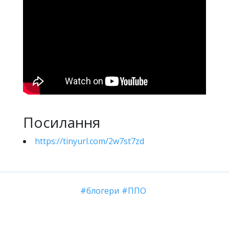
Посилання
https://tinyurl.com/2w7st7zd
блогери
ППО