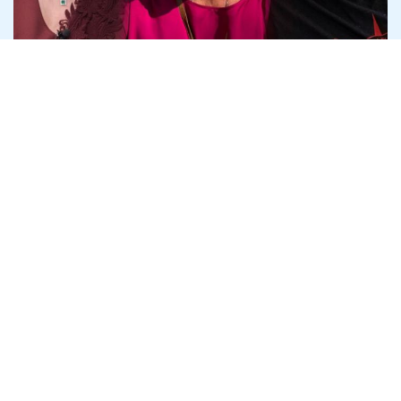
Криворізький підприємець Дмитро
Шавло вимагає в спадкоємців
Яковишина 100% "Землі і Волі"
4 серпня
Політика