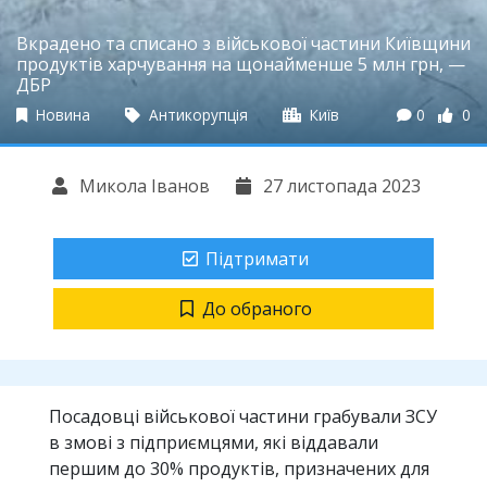
Вкрадено та списано з військової частини Київщини
продуктів харчування на щонайменше 5 млн грн, —
ДБР
Новина
Антикорупція
Київ
0
0
Микола Іванов
27 листопада 2023
Підтримати
До обраного
Посадовці військової частини грабували ЗСУ
в змові з підприємцями, які віддавали
першим до 30% продуктів, призначених для