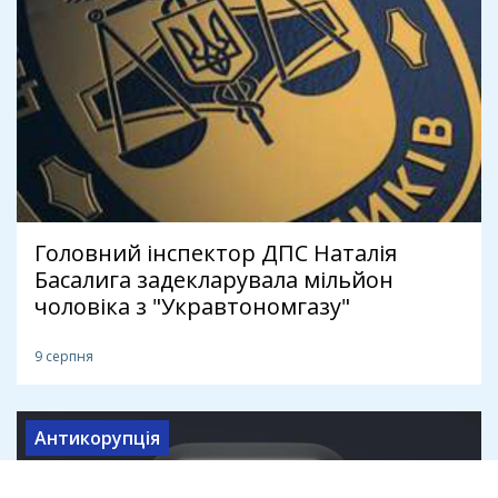
Головний інспектор ДПС Наталія
Басалига задекларувала мільйон
чоловіка з "Укравтономгазу"
9 серпня
Антикорупція