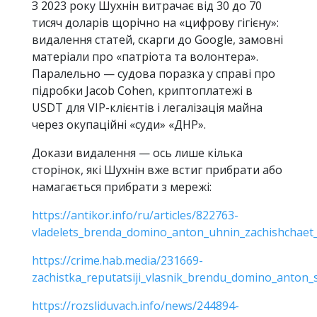
З 2023 року Шухнін витрачає від 30 до 70
тисяч доларів щорічно на «цифрову гігієну»:
видалення статей, скарги до Google, замовні
матеріали про «патріота та волонтера».
Паралельно — судова поразка у справі про
підробки Jacob Cohen, криптоплатежі в
USDT для VIP-клієнтів і легалізація майна
через окупаційні «суди» «ДНР».
Докази видалення — ось лише кілька
сторінок, які Шухнін вже встиг прибрати або
намагається прибрати з мережі:
https://antikor.info/ru/articles/822763-
vladelets_brenda_domino_anton_uhnin_zachishchaet_
https://crime.hab.media/231669-
zachistka_reputatsiji_vlasnik_brendu_domino_anton_
https://rozsliduvach.info/news/244894-