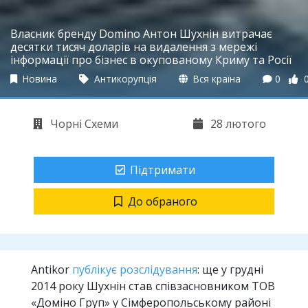
Власник бренду Domino Антон Шухнін витрачає
десятки тисяч доларів на видалення з мережі
інформації про бізнес в окупованому Криму та Росії
Новина
Антикорупція
Вся країна
0
Чорні Схеми
28 лютого
Підтримати
До обраного
Antikor
публікує розслідування
: ще у грудні
2014 року Шухнін став співзасновником ТОВ
«Доміно Груп» у Сімферопольському районі