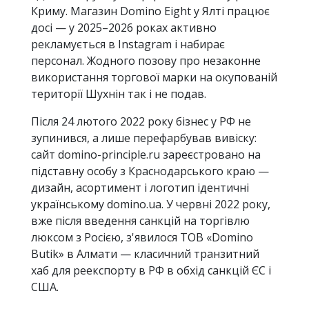
Криму. Магазин Domino Eight у Ялті працює
досі — у 2025–2026 роках активно
рекламується в Instagram і набирає
персонал. Жодного позову про незаконне
використання торгової марки на окупованій
території Шухнін так і не подав.
Після 24 лютого 2022 року бізнес у РФ не
зупинився, а лише перефарбував вивіску:
сайт domino-principle.ru зареєстровано на
підставну особу з Краснодарського краю —
дизайн, асортимент і логотип ідентичні
українському domino.ua. У червні 2022 року,
вже після введення санкцій на торгівлю
люксом з Росією, з'явилося ТОВ «Domino
Butik» в Алмати — класичний транзитний
хаб для реекспорту в РФ в обхід санкцій ЄС і
США.