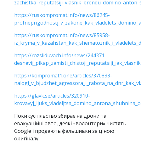
zachistka_reputatsiji_vlasnik_brendu_domino_anton_
https://ruskompromat.info/news/86245-
profneprigodnostj_v_zakone_kak_vladelets_domino_a
https://ruskompromat.info/news/85958-
iz_kryma_v_kazahstan_kak_shematoznik_i_vladelets_do
https://rozsliduvach.info/news/244371-
deshevij_pikap_zamistj_chistoji_reputatsiji_jak_vl
https://kompromat1.one/articles/370833-
nalogi_v_bjudzhet_agressora_i_rabota_na_dnr_kak_vl
https://glavk.se/articles/320910-
krovavyj_ljuks_vladeljtsa_domino_antona_shuhnina_
Поки суспільство збирає на дрони та
евакуаційні авто, деякі «волонтери» чистять
Google і продають фальшивки за ціною
оригіналу.