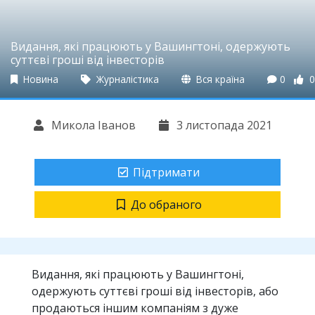
Видання, які працюють у Вашингтоні, одержують
суттєві гроші від інвесторів
Новина
Журналістика
Вся країна
0
0
Микола Іванов
3 листопада 2021
Підтримати
До обраного
Видання, які працюють у Вашингтоні,
одержують суттєві гроші від інвесторів, або
продаються іншим компаніям з дуже