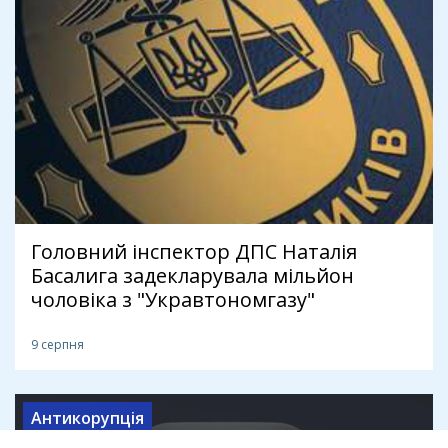
Головний інспектор ДПС Наталія
Басалига задекларувала мільйон
чоловіка з "Укравтономгазу"
9 серпня
Антикорупція