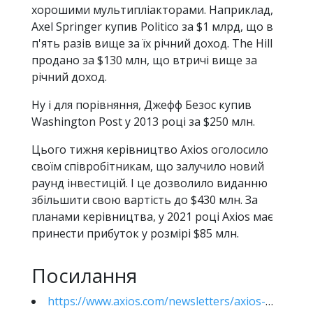
хорошими мультипліакторами. Наприклад,
Axel Springer купив Politico за $1 млрд, що в
п'ять разів вище за їх річний доход. The Hill
продано за $130 млн, що втричі вище за
річний доход.
Ну і для порівняння, Джефф Безос купив
Washington Post у 2013 році за $250 млн.
Цього тижня керівництво Axios оголосило
своїм співробітникам, що залучило новий
раунд інвестицій. І це дозволило виданню
збільшити свою вартість до $430 млн. За
планами керівництва, у 2021 році Axios має
принести прибуток у розмірі $85 млн.
Посилання
https://www.axios.com/newsletters/axios-media-trends-13b59e0c-d220-4eb1-9abe-e505e3afa0d2.html?chunk=2&utm_term=twsocialshare#story2