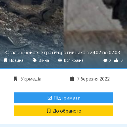
Загальні бойові втрати противника з 24.02 по 07.03
Новина
Війна
Вся країна
0
0
Укрмедіа
7 березня 2022
Підтримати
До обраного