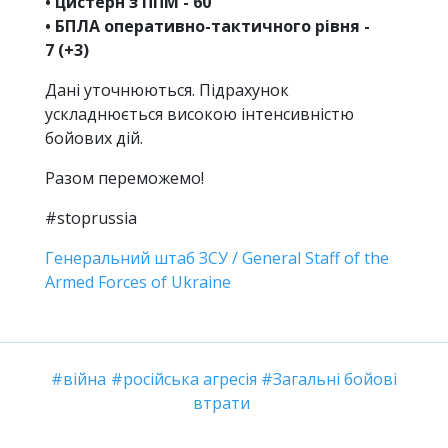
• цистерн з ППМ - 60
• БПЛА оперативно-тактичного рівня -
7 (+3)
Дані уточнюються. Підрахунок
ускладнюється високою інтенсивністю
бойових дій.
Разом переможемо!
#stoprussia
Генеральний штаб ЗСУ / General Staff of the
Armed Forces of Ukraine
війна
російська агресія
Загальні бойові
втрати