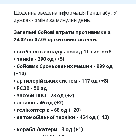
Щоденна зведена інформація Генштабу . У
дужках - зміни за минулий день.
Загальні бойові втрати противника з
24.02 по 07.03 орієнтовно склали:
• особового складу - понад 11 тис. осіб
• танків - 290 од (+5)
• бойових броньованих машин - 999 од
(+14)
• артилерійських систем - 117 од (+8)
• РСЗВ - 50 од
• засоби ППО - 23 од (+2)
• літаків - 46 од (+2)
• гелікоптерів - 68 од (+20)
• автомобільної техніки - 454 од (+13)
• кораблі/катери - 3 од (+1)