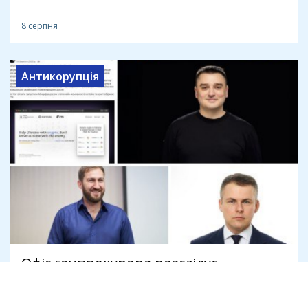
8 серпня
Антикорупція
Офіс генпрокурора розслідує
привласнення криптодонатів для ЗСУ
на 45 млн доларів