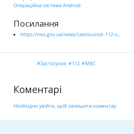
Операційна система Android
Посилання
https://mvs.gov.ua/news/zastosunok-112-vze-dostupnii-dlia-zavantazennia-mvs-rozrobilo-oficiinii-servis-ekstrenoyi-dopomogi-iakii-praciuvatime-bez-mobilnogo-zviazku
Застосунок
112
МВС
Коментарі
Необхідно увійти, щоб залишити коментар