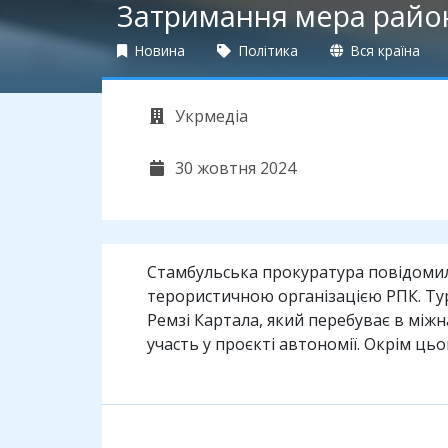
Затримання мера району
Новина
Політика
Вся країна
Укрмедіа
30 жовтня 2024
Стамбульська прокуратура повідомила
терористичною організацією РПК. Ту
Ремзі Картала, який перебуває в між
участь у проєкті автономії. Окрім цьо