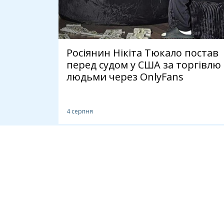
Росіянин Нікіта Тюкало постав
перед судом у США за торгівлю
людьми через OnlyFans
4 серпня
СПІЛЬНОТА
ІНСТРУМЕНТ
Громадськість
Ідеї