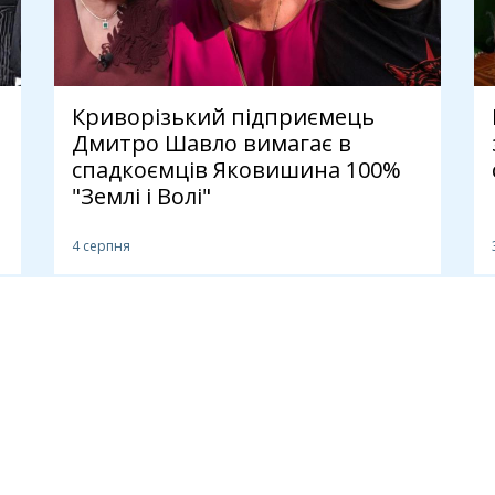
Криворізький підприємець
Дмитро Шавло вимагає в
спадкоємців Яковишина 100%
"Землі і Волі"
4 серпня
И
ПУБЛІКАЦІЇ
Новини