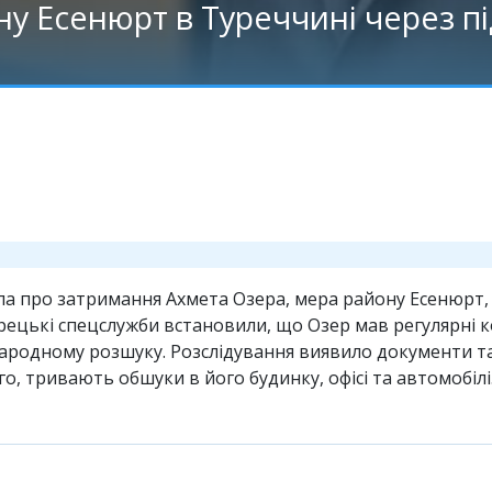
 Есенюрт в Туреччині через під
 про затримання Ахмета Озера, мера району Есенюрт, я
рецькі спецслужби встановили, що Озер мав регулярні 
народному розшуку. Розслідування виявило документи т
го, тривають обшуки в його будинку, офісі та автомобілі