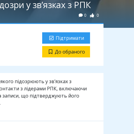
озри у зв’язках з РПК
0
0
Підтримати
До обраного
кого підозрюють у зв’язках з
контакти з лідерами РПК, включаючи
а записи, що підтверджують його
.