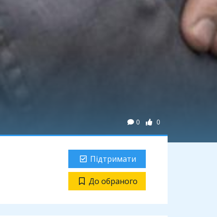
0
0
Підтримати
До обраного