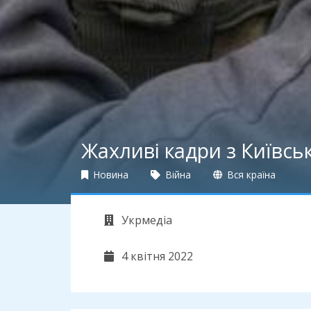
Жахливі кадри з Київсько
Новина
Війна
Вся країна
Укрмедіа
4 квітня 2022