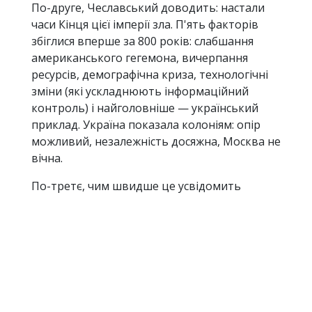
По-друге, Чеславський доводить: настали
часи Кінця цієї імперії зла. П'ять факторів
збіглися вперше за 800 років: слабшання
американського гегемона, вичерпання
ресурсів, демографічна криза, технологічні
зміни (які ускладнюють інформаційний
контроль) і найголовніше — український
приклад. Україна показала колоніям: опір
можливий, незалежність досяжна, Москва не
вічна.
По-третє, чим швидше це усвідомить
цивілізований світ, тим менше горя і втрат
він зазнає. Продовження підтримки ілюзії
"великої Росії" лише подовжує агонію
системи і множить жертви. Визнання
Москви як паразитичної корпорації, а не як
рівноправного партнера, дозволить
вибудувати адекватну політику.