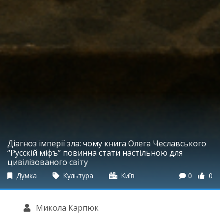
Діагноз імперії зла: чому книга Олега Чеславського
“Русскій міфъ” повинна стати настільною для
цивілізованого світу
Думка
Культура
Київ
0
0
Микола Карпюк