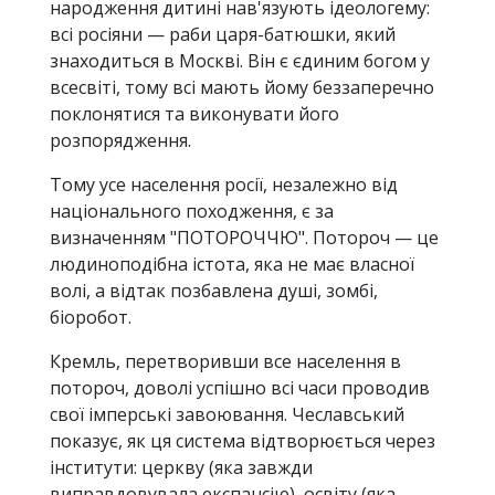
народження дитині нав'язують ідеологему:
всі росіяни — раби царя-батюшки, який
знаходиться в Москві. Він є єдиним богом у
всесвіті, тому всі мають йому беззаперечно
поклонятися та виконувати його
розпорядження.
Тому усе населення росії, незалежно від
національного походження, є за
визначенням "ПОТОРОЧЧЮ". Потороч — це
людиноподібна істота, яка не має власної
волі, а відтак позбавлена душі, зомбі,
біоробот.
Кремль, перетворивши все населення в
потороч, доволі успішно всі часи проводив
свої імперські завоювання. Чеславський
показує, як ця система відтворюється через
інститути: церкву (яка завжди
виправдовувала експансію), освіту (яка