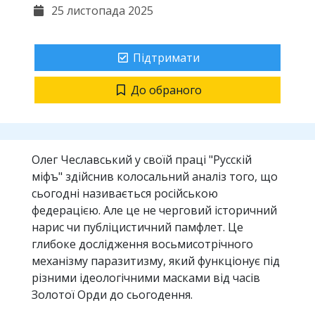
25 листопада 2025
Підтримати
До обраного
Олег Чеславський у своїй праці "Русскій
міфъ" здійснив колосальний аналіз того, що
сьогодні називається російською
федерацією. Але це не черговий історичний
нарис чи публіцистичний памфлет. Це
глибоке дослідження восьмисотрічного
механізму паразитизму, який функціонує під
різними ідеологічними масками від часів
Золотої Орди до сьогодення.