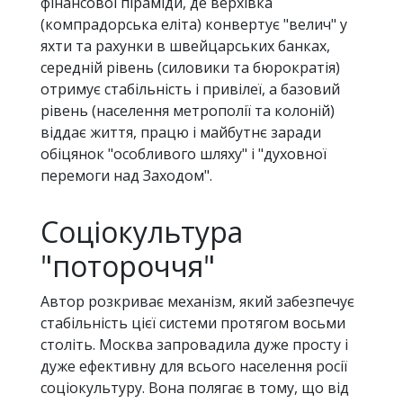
фінансової піраміди, де верхівка
(компрадорська еліта) конвертує "велич" у
яхти та рахунки в швейцарських банках,
середній рівень (силовики та бюрократія)
отримує стабільність і привілеї, а базовий
рівень (населення метрополії та колоній)
віддає життя, працю і майбутнє заради
обіцянок "особливого шляху" і "духовної
перемоги над Заходом".
Соціокультура
"потороччя"
Автор розкриває механізм, який забезпечує
стабільність цієї системи протягом восьми
століть. Москва запровадила дуже просту і
дуже ефективну для всього населення росії
соціокультуру. Вона полягає в тому, що від