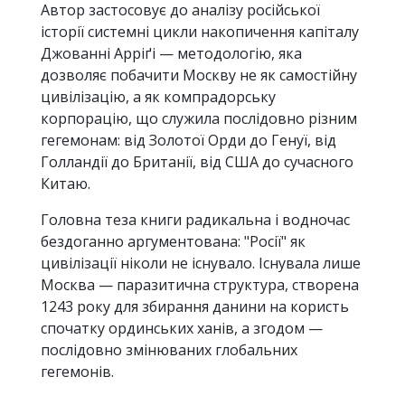
Автор застосовує до аналізу російської
історії системні цикли накопичення капіталу
Джованні Арріґі — методологію, яка
дозволяє побачити Москву не як самостійну
цивілізацію, а як компрадорську
корпорацію, що служила послідовно різним
гегемонам: від Золотої Орди до Генуї, від
Голландії до Британії, від США до сучасного
Китаю.
Головна теза книги радикальна і водночас
бездоганно аргументована: "Росії" як
цивілізації ніколи не існувало. Існувала лише
Москва — паразитична структура, створена
1243 року для збирання данини на користь
спочатку ординських ханів, а згодом —
послідовно змінюваних глобальних
гегемонів.