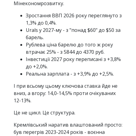
Мінекономрозвитку.
Зростання ВВП 2026 року переглянуто з
1,3% до 0,4%.
Urals у 2027-му - з "понад $60" до $50 за
барель.
Рублева ціна барелю до того ж року
втрачає 25% - з 5844 до 4370 руб.
Інвестиції 2027 року переписані з +3,8%
до +2,0%.
Реальна зарплата - з +3,9% до +2,5%.
І при всьому цьому ключова ставка йде не
вниз, а вгору: 14,0-14,5% проти очікуваних
12-13%.
Це не цикл. Це структура.
Кремлівський наратив влаштований просто:
був перегрів 2023-2024 років - воєнна