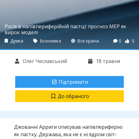
Росія в напівпериферійній пастці: прогноз МЕР як
вирок моделі
Думка
Економіка
Вся країна
0
0
Олег Чеславський
18 травня
Підтримати
До обраного
Джованні Арриги описував напівпериферію
як пастку. Держава, яка не є ні ядром світ-