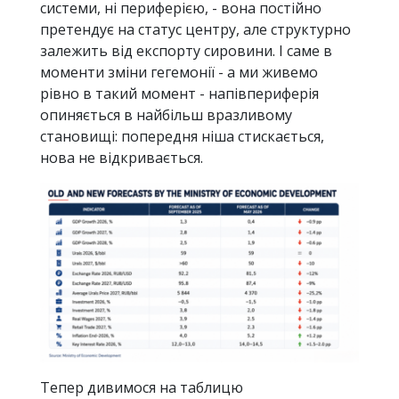
системи, ні периферією, - вона постійно
претендує на статус центру, але структурно
залежить від експорту сировини. І саме в
моменти зміни гегемонії - а ми живемо
рівно в такий момент - напівпериферія
опиняється в найбільш вразливому
становищі: попередня ніша стискається,
нова не відкривається.
Тепер дивимося на таблицю