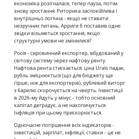
економіка розігналася, тепер пауза, потім
знову зростання. Риторика заспокійлива і
внутрішньо логічна - якщо не ставити
незручних питань. Арриги б поставив одне:
звідки візьметься зростання, якщо
структурні умови не змінилися?
Росія - сировинний експортер, вбудований у
світову систему через нафтову ренту.
Нафтова рента стискається: ціна Urals падає,
рубль зміцнюється (що для бюджету ще
гірше, ніж для експортерів), рублевий виторг
з барелю скорочується на чверть. Інвестиції
в 2026-му йдуть у мінус - тобто основний
капітал деградує, а не накопичується.
Інфляція при цьому прискорюється.
Одночасне погіршення всіх індикаторів -
інвестицій, зарплат, інфляції, ставки - це не