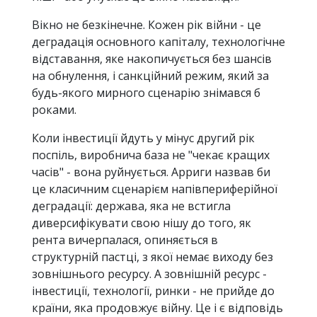
Вікно не безкінечне. Кожен рік війни - це
деградація основного капіталу, технологічне
відставання, яке накопичується без шансів
на обнулення, і санкційний режим, який за
будь-якого мирного сценарію знімався б
роками.
Коли інвестиції йдуть у мінус другий рік
поспіль, виробнича база не "чекає кращих
часів" - вона руйнується. Арриги назвав би
це класичним сценарієм напівпериферійної
деградації: держава, яка не встигла
диверсифікувати свою нішу до того, як
рента вичерпалася, опиняється в
структурній пастці, з якої немає виходу без
зовнішнього ресурсу. А зовнішній ресурс -
інвестиції, технології, ринки - не прийде до
країни, яка продовжує війну. Це і є відповідь