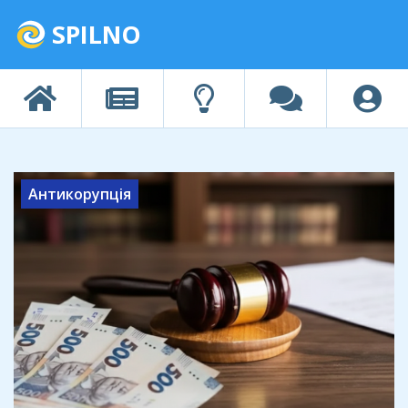
SPILNO
Антикорупція