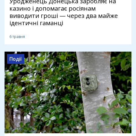
Уродженець Донецька заробляє на
казино і допомагає росіянам
виводити гроші — через два майже
ідентичні гаманці
6 травня
Події