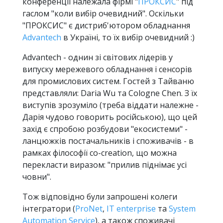
конференції належала фірмі "
ПРОКСИС
" під
гаслом "коли вибір очевидний". Оскільки
"ПРОКСИС" є дистриб'ютором обладнання
Advantech
в Україні, то їх вибір очевидний :)
Advantech - однин зі світових лідерів у
випуску мережевого обладнання і сенсорів
для промислових систем. Гостей з Тайваню
представляли: Daria Wu та Cologne Chen. З їх
виступів зрозуміло (треба віддати належне -
Дарія чудово говорить російською), що цей
захід є спробою розбудови "екосистеми" -
ланцюжків постачальників і споживачів - в
рамках філософії co-creation, що можна
перекласти виразом: "прилив піднімає усі
човни".
Тож відповідно були запрошені колеги
інтегратори (
ProNet
,
IT enterprise
та
System
Automation Service
), а також споживачі