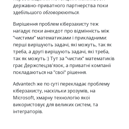
державно-приватного партнерства поки
здебільшого
обговорюються
.
Вирішення проблем кіберзахисту теж
нагадує поки анекдот про відмінність між
"чистими" математиками і прикладними:
перші вирішують задачі, які можуть, так як
треба, а другі вирішують задачі, які треба,
так як можуть :) Тут за "чистих" математиків
грає Держспецзв'язок, а приватні компанії
покладаються на "свої" рішення.
Advantech же по суті перекладає проблему
кіберзахисту, наскільки зрозумів, на
Microsoft, хмарну технологію якої
використовує для великих систем, та
інтеграторів.
Розвиток таких технологій і систем