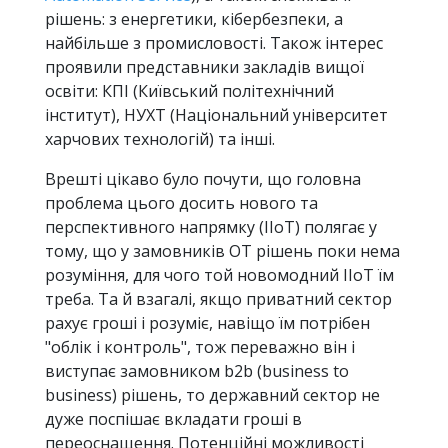
рішень: з енергетики, кібербезпеки, а
найбільше з промисловості. Також інтерес
проявили представники закладів вищої
освіти: КПІ (Київський політехнічний
інститут), НУХТ (Національний університет
харчових технологій) та інші.
Врешті цікаво було почути, що головна
проблема цього досить нового та
перспективного напрямку (IIoT) полягає у
тому, що у замовників OT рішень поки нема
розуміння, для чого той новомодний IIoT їм
треба. Та й взагалі, якщо приватний сектор
рахує гроші і розуміє, навіщо їм потрібен
"облік і контроль", тож переважно він і
виступає замовником b2b (business to
business) рішень, то державний сектор не
дуже поспішає вкладати гроші в
переоснащення. Потенційні можливості