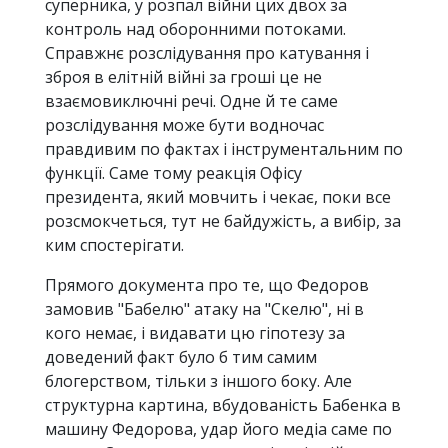
суперника, у розпал війни цих двох за
контроль над оборонними потоками.
Справжнє розслідування про катування і
зброя в елітній війні за гроші це не
взаємовиключні речі. Одне й те саме
розслідування може бути водночас
правдивим по фактах і інструментальним по
функції. Саме тому реакція Офісу
президента, який мовчить і чекає, поки все
розсмокчеться, тут не байдужість, а вибір, за
ким спостерігати.
Прямого документа про те, що Федоров
замовив "Бабелю" атаку на "Скелю", ні в
кого немає, і видавати цю гіпотезу за
доведений факт було б тим самим
блогерством, тільки з іншого боку. Але
структурна картина, вбудованість Бабенка в
машину Федорова, удар його медіа саме по