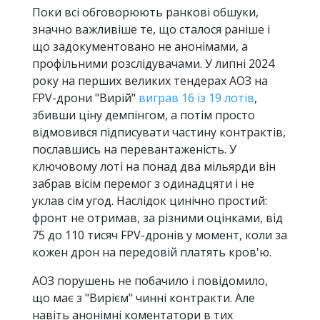
Поки всі обговорюють ранкові обшуки,
значно важливіше те, що сталося раніше і
що задокументовано не анонімами, а
профільними розслідувачами. У липні 2024
року на перших великих тендерах АОЗ на
FPV-дрони "Вирій"
виграв 16 із 19 лотів
,
збивши ціну демпінгом, а потім просто
відмовився підписувати частину контрактів,
пославшись на перевантаженість. У
ключовому лоті на понад два мільярди він
забрав вісім перемог з одинадцяти і не
уклав сім угод. Наслідок цинічно простий:
фронт не отримав, за різними оцінками, від
75 до 110 тисяч FPV-дронів у момент, коли за
кожен дрон на передовій платять кров'ю.
АОЗ порушень не побачило і повідомило,
що має з "Вирієм" чинні контракти. Але
навіть анонімні коментатори в тих