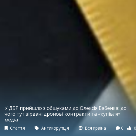
⚡️ ДБР прийшло з обшуками до Олексія Бабенка: до
чого тут зірвані дронові контракти та «купівля»
медіа
Стаття
Антикорупція
Вся країна
0