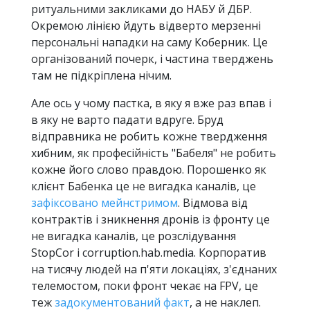
ритуальними закликами до НАБУ й ДБР.
Окремою лінією йдуть відверто мерзенні
персональні нападки на саму Коберник. Це
організований почерк, і частина тверджень
там не підкріплена нічим.
Але ось у чому пастка, в яку я вже раз впав і
в яку не варто падати вдруге. Бруд
відправника не робить кожне твердження
хибним, як професійність "Бабеля" не робить
кожне його слово правдою. Порошенко як
клієнт Бабенка це не вигадка каналів, це
зафіксовано мейнстримом
. Відмова від
контрактів і зникнення дронів із фронту це
не вигадка каналів, це розслідування
StopCor і corruption.hab.media. Корпоратив
на тисячу людей на п'яти локаціях, з'єднаних
телемостом, поки фронт чекає на FPV, це
теж
задокументований факт
, а не наклеп.