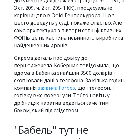
документів для держреєстрації (ч. 5 ст. 191, ч.
3 ст. 209, ч. 2 ст. 205-1 КК), процесуальне
керівництво в Офісі Генпрокурора. Що з
цього доведуть у суді, покаже слідство. Але
сама архітектура з півтори сотні фіктивних
ФОПів це не картина невинного виробника
найдешевших дронів.
Окрема деталь про довіру до
першоджерела. Коберник повідомила, що
вдома в Бабенка знайшли 3500 доларів і
скопіювали дані з телефона. За кілька годин
компанія
заявила Forbes
, що і телефон, і
готівку вже повернули. Тобто навіть у
дрібницях наратив ведеться саме тим
боком, який під слідством.
"Бабель" тут не