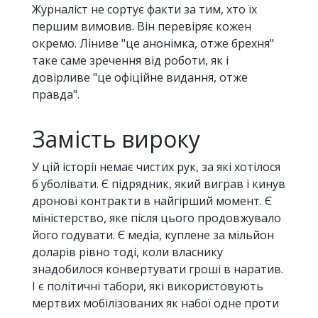
Журналіст не сортує факти за тим, хто їх
першим вимовив. Він перевіряє кожен
окремо. Ліниве "це анонімка, отже брехня"
таке саме зречення від роботи, як і
довірливе "це офіційне видання, отже
правда".
Замість вироку
У цій історії немає чистих рук, за які хотілося
б уболівати. Є підрядник, який виграв і кинув
дронові контракти в найгірший момент. Є
міністерство, яке після цього продовжувало
його годувати. Є медіа, куплене за мільйон
доларів рівно тоді, коли власнику
знадобилося конвертувати гроші в наратив.
І є політичні табори, які використовують
мертвих мобілізованих як набої одне проти