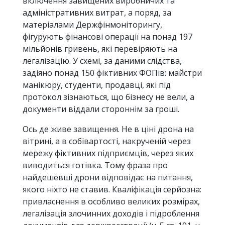
включення завищених виробничих та
адміністративних витрат, а поряд, за
матеріалами Держфінмоніторингу,
фігурують фінансові операції на понад 197
мільйонів гривень, які перевіряють на
легалізацію. У схемі, за даними слідства,
задіяно понад 150 фіктивних ФОПів: майстри
манікюру, студенти, продавці, які під
протокол зізнаються, що бізнесу не вели, а
документи віддали стороннім за гроші.
Ось де живе завищення. Не в ціні дрона на
вітрині, а в собівартості, накрученій через
мережу фіктивних підприємців, через яких
виводиться готівка. Тому фраза про
найдешевші дрони відповідає на питання,
якого ніхто не ставив. Кваліфікація серйозна:
привласнення в особливо великих розмірах,
легалізація злочинних доходів і підроблення