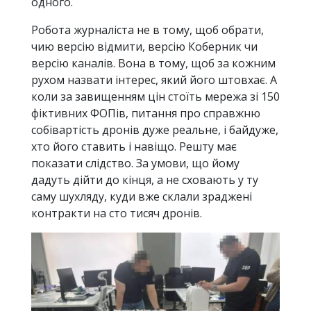
одного.
Робота журналіста не в тому, щоб обрати,
чию версію відмити, версію Коберник чи
версію каналів. Вона в тому, щоб за кожним
рухом назвати інтерес, який його штовхає. А
коли за завищенням цін стоїть мережа зі 150
фіктивних ФОПів, питання про справжню
собівартість дронів дуже реальне, і байдуже,
хто його ставить і навіщо. Решту має
показати слідство. За умови, що йому
дадуть дійти до кінця, а не сховають у ту
саму шухляду, куди вже склали зраджені
контракти на сто тисяч дронів.