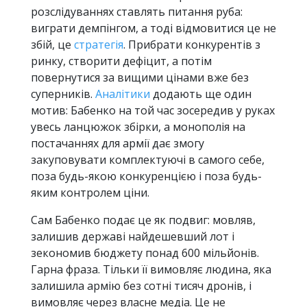
розслідуваннях ставлять питання руба:
виграти демпінгом, а тоді відмовитися це не
збій, це
стратегія
. Прибрати конкурентів з
ринку, створити дефіцит, а потім
повернутися за вищими цінами вже без
суперників.
Аналітики
додають ще один
мотив: Бабенко на той час зосередив у руках
увесь ланцюжок збірки, а монополія на
постачаннях для армії дає змогу
закуповувати комплектуючі в самого себе,
поза будь-якою конкуренцією і поза будь-
яким контролем ціни.
Сам Бабенко подає це як подвиг: мовляв,
залишив державі найдешевший лот і
зекономив бюджету понад 600 мільйонів.
Гарна фраза. Тільки її вимовляє людина, яка
залишила армію без сотні тисяч дронів, і
вимовляє через власне медіа. Це не