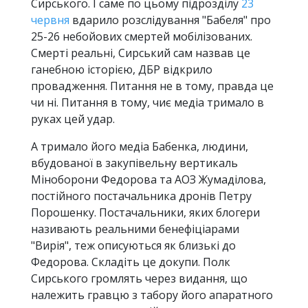
Сирського. І саме по цьому підрозділу
23
червня
вдарило розслідування "Бабеля" про
25-26 небойових смертей мобілізованих.
Смерті реальні, Сирський сам назвав це
ганебною історією, ДБР відкрило
провадження. Питання не в тому, правда це
чи ні. Питання в тому, чиє медіа тримало в
руках цей удар.
А тримало його медіа Бабенка, людини,
вбудованої в закупівельну вертикаль
Міноборони Федорова та АОЗ Жумаділова,
постійного постачальника дронів Петру
Порошенку. Постачальники, яких блогери
називають реальними бенефіціарами
"Вирія", теж описуються як близькі до
Федорова. Складіть це докупи. Полк
Сирського громлять через видання, що
належить гравцю з табору його апаратного