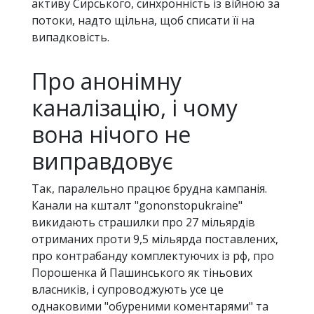
активу Сирського, синхронність із війною за
потоки, надто щільна, щоб списати її на
випадковість.
Про анонімну
каналізацію, і чому
вона нічого не
виправдовує
Так, паралельно працює брудна кампанія.
Канали на кшталт "gononstopukraine"
викидають страшилки про 27 мільярдів
отриманих проти 9,5 мільярда поставлених,
про контрабанду комплектуючих із рф, про
Порошенка й Пашинського як тіньових
власників, і супроводжують усе це
однаковими "обуреними коментарями" та