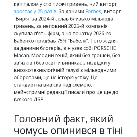
капіталом у сто тисяч гривень, чий виторг
зростає у 25 разів
. За даними
Forbes
, виторг
"Вирія" за 2024-й склав близько мільярда
гривень, за неповний 2025-й компанія
скупила п'ять фірм, а на початку 2026-го
Бабенко придбав 75% "Бабеля". Того ж дня,
за даними блогерів, він узяв собі PORSCHE
Macan. Молодий геній, який без грошей, без
зв'язків і без освіти виникає з нізвідки у
високотехнологічній галузі з мільярдними
оборотами, це не історія успіху. Це
стандартна вивіска над схемою, і
мейнстримні редакції писали про це ще до
всякого ДБР.
Головний факт, який
чомусь опинився в тіні