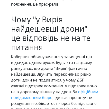
пояснення, це прес-реліз.
Чому "у Вирія
найдешевші дрони"
це відповідь не на те
питання
Коберник обвинувачення у завищенні цін
відкидає одним рухом: будь-хто на цьому
ринку знає, що дрони "Вирія" фактично
найдешевші. Звучить переконливо рівно
доти, доки не подивитися, у чому ДБР
узагалі підозрює компанію. А підозрює воно
не в дорогому ціннику на дрон. За
офіційним
повідомленням бюро
, ідеться про штучне
роздування собівартості через безпідставне