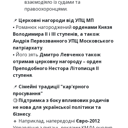
взаємодіяло із судами та
правоохоронцями.
📌
Церковні нагороди від УПЦ МП
▪️ Романюк нагороджений
орденами Князя
Володимира II і III ступенів, а також
Андрія Первозванного УПЦ Московського
патріархату
.
▪️ Його зять
Дмитро Левченко також
отримав церковну нагороду – орден
Преподобного Нестора Літописця II
ступеня
.
📌
Сімейні традиції "кар'єрного
просування"
🧐
Підтримка з боку впливових родичів
не нова для української політики та
бізнесу
.
🔹 Наприклад, напередодні
Євро-2012
Управління з питань реклами КМДА очолив