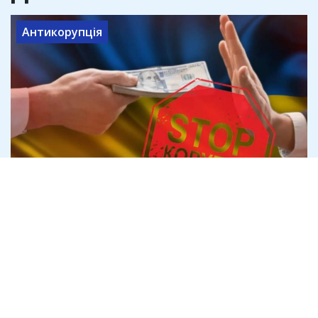
Антикорупція
Внутрішній фронт: як місцеві феодали
годуються з війни від Одеси до
прифронтового Харкова
15 липня