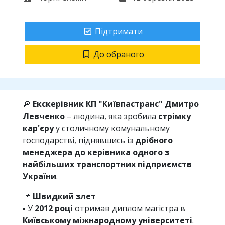
Підтримати
До обраного
🔎
Екскерівник КП "Київпастранс" Дмитро
Левченко
– людина, яка зробила
стрімку
кар'єру
у столичному комунальному
господарстві, піднявшись із
дрібного
менеджера до керівника одного з
найбільших транспортних підприємств
України
.
📌
Швидкий злет
▪️ У
2012 році
отримав диплом магістра в
Київському міжнародному університеті
.