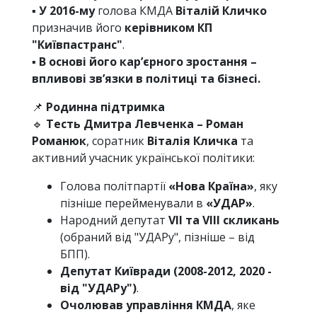
▪️
У 2016-му
голова КМДА
Віталій Кличко
призначив його
керівником КП
"Київпастранс"
.
▪️
В основі його кар’єрного зростання –
впливові зв’язки в політиці та бізнесі.
📌
Родинна підтримка
🔹
Тесть Дмитра Левченка – Роман
Романюк
, соратник
Віталія Кличка
та
активний учасник української політики:
Голова політпартії
«Нова Країна»
, яку
пізніше перейменували в
«УДАР»
.
Народний депутат
VII та VIII скликань
(обраний від "УДАРу", пізніше – від
БПП).
Депутат Київради (2008-2012, 2020 -
від "УДАРу")
.
Очолював управління КМДА
, яке