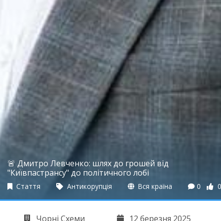
🚨 Дмитро Левченко: шлях до грошей від
"Київпастрансу" до політичного лобі
Стаття
Антикорупція
Вся країна
0
Чорні Схеми
12 березня 2025