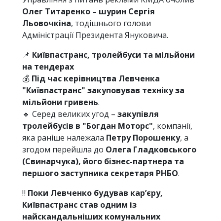
Олег Титаренко – шурин Сергія
Льовочкіна
, тодішнього голови
Адміністрації Президента Януковича.
📌
Київпастранс, тролейбуси та мільйони
на тендерах
💰
Під час керівництва Левченка
"Київпастранс" закуповував техніку за
мільйони гривень
.
🔹 Серед великих угод –
закупівля
тролейбусів в "Богдан Моторс"
, компанії,
яка раніше належала
Петру Порошенку
, а
згодом перейшла до
Олега Гладковського
(Свинарчука), його бізнес-партнера та
першого заступника секретаря РНБО
.
‼️
Поки Левченко будував кар’єру,
Київпастранс став одним із
найскандальніших комунальних